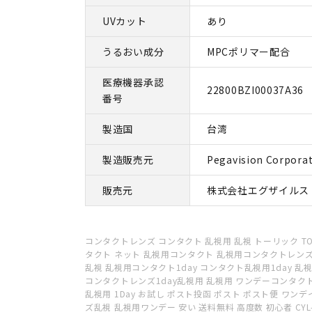
UVカット
あり
うるおい成分
MPCポリマー配合
医療機器承認
22800BZI00037A36
番号
製造国
台湾
製造販売元
Pegavision Corpora
販売元
株式会社エグザイルス
コンタクトレンズ コンタクト 乱視用 乱視 トーリック TO
タクト ネット 乱視用コンタクト 乱視用コンタクトレンズ
乱視 乱視用コンタクト1day コンタクト乱視用1day 乱
コンタクトレンズ1day乱視用 乱視用 ワンデーコンタク
乱視用 1Day お試し ポスト投函 ポスト ポスト便 ワン
ズ乱視 乱視用ワンデー 安い 送料無料 高度数 初心者 CYL-2.2