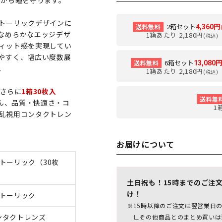
線から瞳を守ります。
トーリックデザインに
2箱セット
送料無料
4,360円
なめらかなエッジデザ
1箱あたり 2,180円
(税込)
ィット感を実現してい
やすく、幅広い度数展
6箱セット
送料無料
13,080
。
1箱あたり 2,180円
(税込)
さらに
1箱30枚入
送料無
ん、品質・快適さ・コ
1
乱視用コンタクトレン
お届けについて
トーリック（30枚
土日祝も！15時までのご注
け！
 トーリック
※15時以降のご注文は翌営業日
ンタクトレンズ
∟その他商品とのまとめ買いは