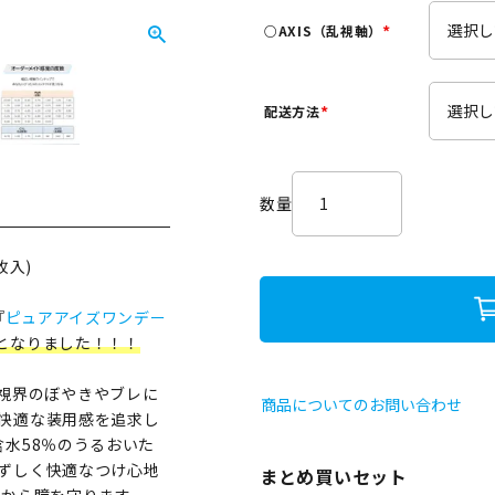
須
○AXIS（乱視軸）
)
(
必
須
配送方法
)
(
必
須
)
枚入)
『
ピュアアイズワンデー
となりました！！！
視界のぼやきやブレに
商品についてのお問い合わせ
快適な装用感を追求し
水58％のうるおいた
ずしく快適なつけ心地
まとめ買いセット