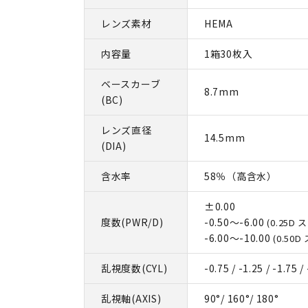
レンズ素材
HEMA
内容量
1箱30枚入
ベースカーブ
8.7mm
(BC)
レンズ直径
14.5mm
(DIA)
含水率
58％（高含水）
±0.00
度数(PWR/D)
-0.50～-6.00
(0.25D
-6.00～-10.00
(0.50
乱視度数(CYL)
-0.75 / -1.25 / -1.75 /
乱視軸(AXIS)
90°/ 160°/ 180°