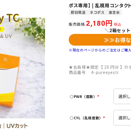
ポス専用】 | 乱視用コンタクト
即日発送
ネコポス
高含水
2,180
販売価格
税込
＼2箱セッ
≫≫お得
※現在のページからのご注文はご購
★会員様★限定【
20
円分 】のポ
商品番号
4-pureeyestr
○PWR（度数）
(
必
須
○CYL（乱視度数）
)
(
必