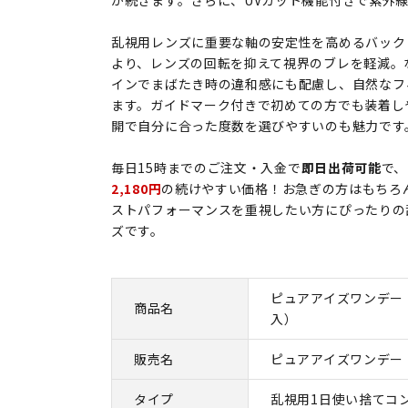
が続きます。さらに、UVカット機能付きで紫外
乱視用レンズに重要な軸の安定性を高めるバック
より、レンズの回転を抑えて視界のブレを軽減。
インでまばたき時の違和感にも配慮し、自然なフ
ます。ガイドマーク付きで初めての方でも装着し
開で自分に合った度数を選びやすいのも魅力です
毎日15時までのご注文・入金で
即日出荷可能
で、
2,180円
の続けやすい価格！お急ぎの方はもちろ
ストパフォーマンスを重視したい方にぴったりの
ズです。
ピュアアイズワンデー 
商品名
入）
販売名
ピュアアイズワンデー
タイプ
乱視用1日使い捨てコ