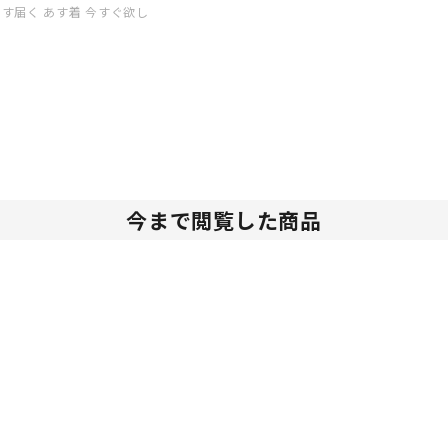
送 あす届く あす着 今すぐ欲し
今まで閲覧した商品