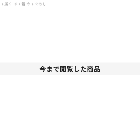
送 あす届く あす着 今すぐ欲し
今まで閲覧した商品