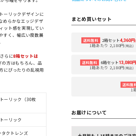
線から瞳を守ります。
トーリックデザインに
まとめ買いセット
なめらかなエッジデザ
ィット感を実現してい
やすく、幅広い度数展
2箱セット
送料無料
4,360円
。
1箱あたり 2,180円
(税込)
さらに
8箱セットは
6箱セット
送料無料
ぎの方はもちろん、品
13,080
1箱あたり 2,180円
(税込)
方にぴったりの乱視用
送料無
1
トーリック（30枚
お届けについて
 トーリック
ンタクトレンズ
土日祝も！15時までのご注