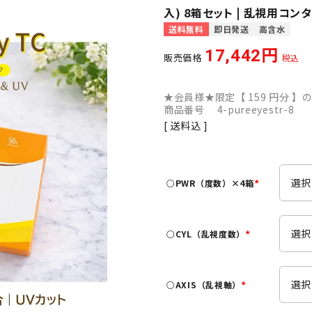
入) 8箱セット | 乱視用コン
送料無料
即日発送
高含水
17,442
販売価格
税込
★会員様★限定【
159
円分 】の
商品番号
4-pureeyestr-8
送料込
○PWR（度数）×4箱
(
必
須
○CYL（乱視度数）
)
(
必
須
○AXIS（乱視軸）
)
(
必