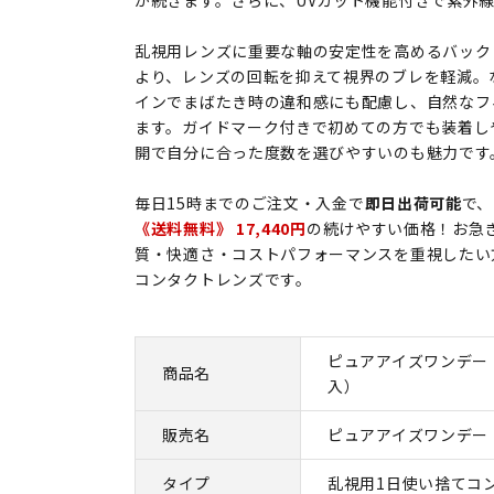
が続きます。さらに、UVカット機能付きで紫外
乱視用レンズに重要な軸の安定性を高めるバック
より、レンズの回転を抑えて視界のブレを軽減。
インでまばたき時の違和感にも配慮し、自然なフ
ます。ガイドマーク付きで初めての方でも装着し
開で自分に合った度数を選びやすいのも魅力です
毎日15時までのご注文・入金で
即日出荷可能
で、
《送料無料》 17,440円
の続けやすい価格！お急
質・快適さ・コストパフォーマンスを重視したい
コンタクトレンズです。
ピュアアイズワンデー 
商品名
入）
販売名
ピュアアイズワンデー
タイプ
乱視用1日使い捨てコ