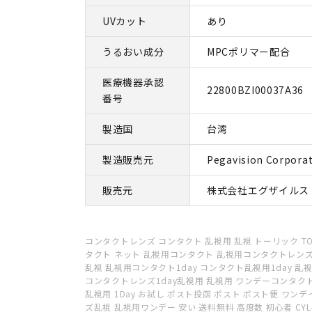
UVカット
あり
うるおい成分
MPCポリマー配合
医療機器承認
22800BZI00037A36
番号
製造国
台湾
製造販売元
Pegavision Corpora
販売元
株式会社エグザイルス
コンタクトレンズ コンタクト 乱視用 乱視 トーリック TO
タクト ネット 乱視用コンタクト 乱視用コンタクトレンズ
乱視 乱視用コンタクト1day コンタクト乱視用1day 乱
コンタクトレンズ1day乱視用 乱視用 ワンデーコンタク
乱視用 1Day お試し ポスト投函 ポスト ポスト便 ワン
ズ乱視 乱視用ワンデー 安い 送料無料 高度数 初心者 CYL-2.2