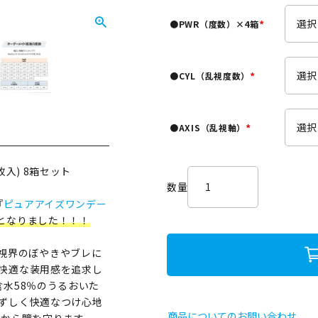
須
●PWR（度数）×4箱
)
(
必
須
●CYL（乱視度数）
)
(
必
須
●AXIS（乱視軸）
)
(
必
須
入) 8箱セット
)
『
ピュアアイズワンデー
となりました！！！
視界のぼやきやブレに
快適な装用感を追求し
水58％のうるおいた
ずしく快適なつけ心地
商品についてのお問い合わせ