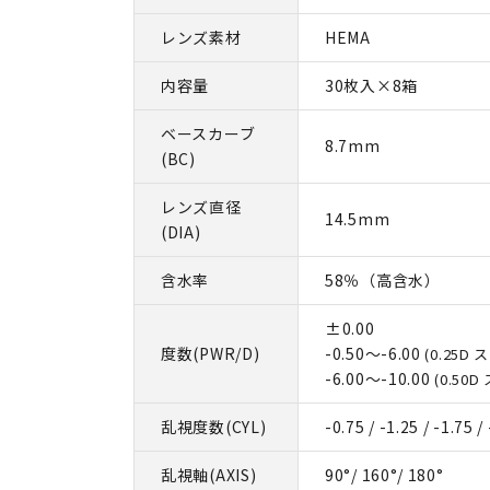
レンズ素材
HEMA
内容量
30枚入×8箱
ベースカーブ
8.7mm
(BC)
レンズ直径
14.5mm
(DIA)
含水率
58％（高含水）
±0.00
度数(PWR/D)
-0.50～-6.00
(0.25D
-6.00～-10.00
(0.50
乱視度数(CYL)
-0.75 / -1.25 / -1.75 /
乱視軸(AXIS)
90°/ 160°/ 180°