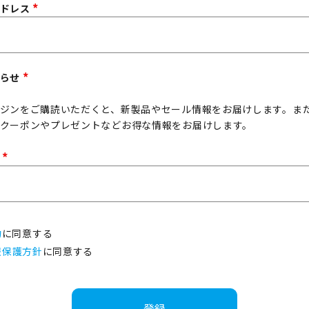
)
アドレス
(
必
須
)
知らせ
(
必
ジンをご購読いただくと、新製品やセール情報をお届けします。ま
須
クーポンやプレゼントなどお得な情報をお届けします。
)
ド
(
必
須
)
約
に同意する
報保護方針
に同意する
登録