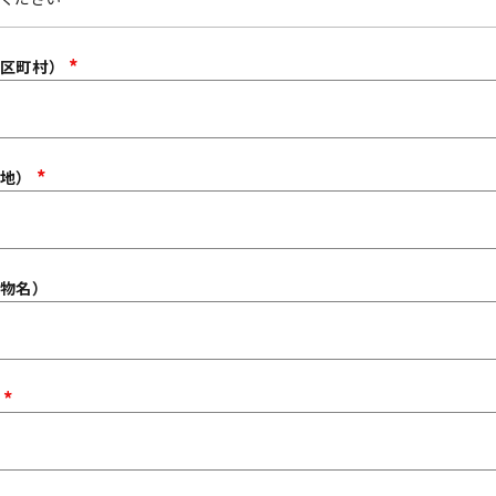
必
須
市区町村）
(
必
須
)
番地）
(
必
須
)
物名）
号
(
必
須