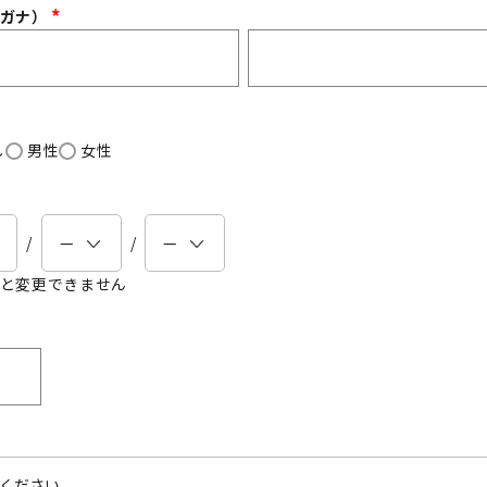
リガナ）
(
必
須
)
し
男性
女性
と変更できません
必
須