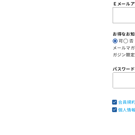
Ｅメール
お得なお
可
否
メールマガ
ガジン限定
パスワー
会員規
個人情