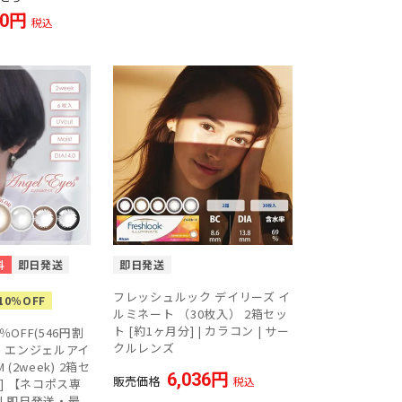
00
税込
料
即日発送
即日発送
フレッシュルック デイリーズ イ
0％OFF
ルミネート （30枚入） 2箱セッ
ト [約1ヶ月分] | カラコン | サー
OFF(546円割
クルレンズ
】 エンジェルアイ
(2week) 2箱セ
6,036
販売価格
税込
分] 【ネコポス専
 | 即日発送・最