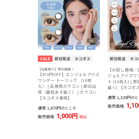
SALE
即日発送
ネコポス
即日発送
ネコ
【在庫限り】特別価格！
【お試し価格／
【870円OFF】エンジェルアイズ
ジェルアイズワン
ワンデー トーリック （10枚
ト (10枚入) |
入） | 乱視用カラコン | 即日出
届く) 【ネコポ
荷（最短あす届く） | カラコン
通常
1,320
のと
【ネコポス専用】
1,10
販売価格
通常
1,870
のところ
1,000
販売価格
税込