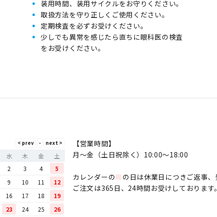
装用時間、装用サイクルをお守りください。
取扱方法を守り正しくご使用ください。
定期検査を必ずお受けください。
少しでも異常を感じたら直ちに眼科医の検査
をお受けください。
【営業時間】
月〜金（土日祝除く）10:00～18:00
水
木
金
土
2
3
4
5
カレンダーの
■
の日は休業日につきご返事、
9
10
11
12
ご注文は365日、24時間お受けしております
16
17
18
19
23
24
25
26