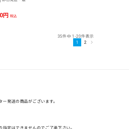
60
税込
35
件中
1
-
20
件表示
1
2
ター発送の商品がございます。
の指定はできませんのでご了承下さい。