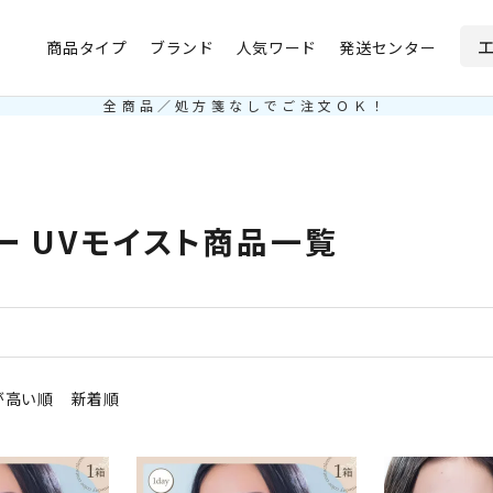
商品タイプ
ブランド
人気ワード
発送センター
予約商品
予約商品のみを表示
全商品／処方箋なしでご注文ＯＫ！
並び順
新着順
登録順
価格が
レビュー順
キーワードヒ
ー UVモイスト商品一覧
検索
が高い順
新着順