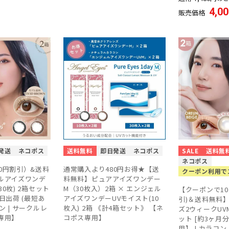
4,0
販売価格
発送
ネコポス
送料無料
即日発送
ネコポス
SALE
送料無
ネコポス
60円割引）&送料
通常購入より480円お得★【送
クーポン利用で1
ルアイズワンデ
料無料】ピュアアイズワンデー
30枚) 2箱セット
M（30枚入）2箱 × エンジェル
【クーポンで10％
即日出荷 (最短あ
アイズワンデーUVモイスト(10
引)＆送料無料
コン | サークルレ
枚入) 2箱 《計4箱セット》 【ネ
ズ2ウィークUVM 
専用】
コポス専用】
ット [約3ヶ月
用】 | カラコン