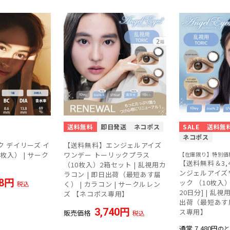
送料無料
即日発送
ネコポス
SALE
送料無
ネコポス
 デイリーズ イ
【送料無料】エンジェルアイズ
枚入） | サーク
ワンデー トーリックプラス
【在庫限り】特別価
【送料無料＆3,4
（10枚入）2箱セット | 乱視用カ
ンジェルアイズ
ラコン | 即日出荷（最短あす届
8
ック （10枚入）
税込
く） | カラコン | サークルレン
20日分] | 乱視
ズ 【ネコポス専用】
出荷（最短あす
3,740
ス専用】
販売価格
税込
通常
7,480
のと