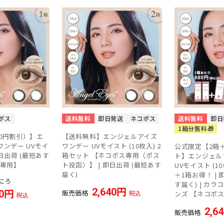
ポス
送料無料
即日発送
ネコポス
送料無料
即日
1箱分無料🎁
80円割引）】エ
【送料無料】エンジェルアイズ
ンデー UVモイ
ワンデー UVモイスト (10枚入) 2
公式限定【2箱
 即日出荷 (最短あす
箱セット 【ネコポス専用（ポス
ト】エンジェル
ス専用】
ト投函）】 | 即日出荷 (最短あす
UVモイスト (1
届く)
＋1箱お得！ |
ころ
す届く) | カラ
2,640
0
販売価格
税込
ンズ 【ネコポ
税込
2,6
販売価格