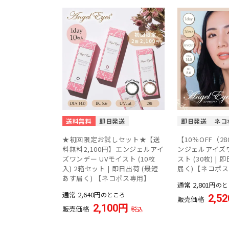
送料無料
即日発送
即日発送
ネコ
★初回限定お試しセット★【送
【10％OFF（2
料無料2,100円】エンジェルアイ
ンジェルアイズワ
ズワンデー UVモイスト (10枚
スト (30枚) |
入) 2箱セット | 即日出荷 (最短
届く)【ネコポ
あす届く) 【ネコポス専用】
通常
2,801
のと
通常
2,640
のところ
2,52
販売価格
2,100
販売価格
税込