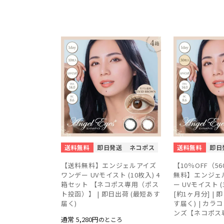
送料無料
即日発送
ネコポス
送料無料
即日
【送料無料】エンジェルアイズ
【10％OFF（5
ワンデー UVモイスト (10枚入) 4
無料】エンジェ
箱セット 【ネコポス専用（ポス
ー UVモイスト (
ト投函）】 | 即日出荷 (最短あす
[約1ヶ月分] | 
届く)
す届く) | カラ
ンズ【ネコポス
通常
5,280
のところ