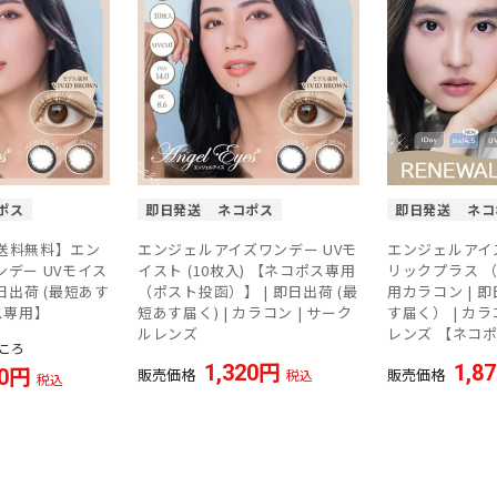
ポス
即日発送
ネコポス
即日発送
ネコ
送料無料】エン
エンジェルアイズワンデー UVモ
エンジェルアイ
デー UVモイス
イスト (10枚入) 【ネコポス専用
リックプラス （1
 即日出荷 (最短あす
（ポスト投函）】 | 即日出荷 (最
用カラコン | 
ス専用】
短あす届く) | カラコン | サーク
す届く） | カラ
ルレンズ
レンズ 【ネコ
ころ
1,320
1,8
0
販売価格
販売価格
税込
税込