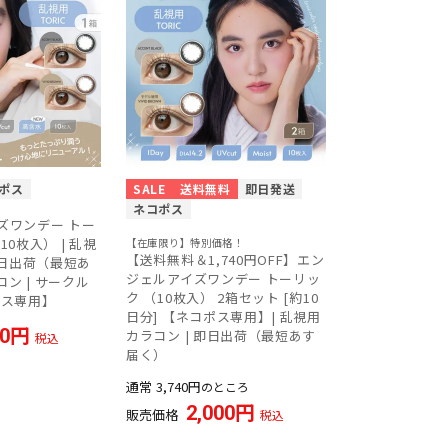
ポス
SALE
送料無料
即日発送
ネコポス
ズワンデー トー
0枚入） | 乱視
【在庫限り】特別価格！
【送料無料＆1,740円OFF】エン
即日出荷（最短あ
ジェルアイズワンデー トーリッ
コン | サークル
ク （10枚入） 2箱セット [約10
ポス専用】
日分] 【ネコポス専用】| 乱視用
70
カラコン | 即日出荷（最短あす
税込
届く）
通常
3,740
のところ
2,000
販売価格
税込