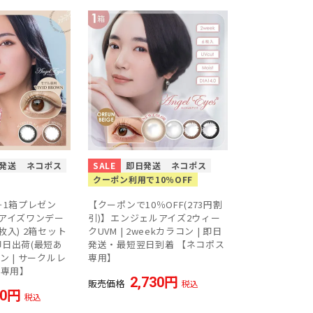
発送
ネコポス
SALE
即日発送
ネコポス
クーポン利用で10％OFF
＋1箱プレゼン
【クーポンで10％OFF(273円割
アイズワンデー
引)】エンジェルアイズ2ウィー
0枚入) 2箱セット
クUVM | 2weekカラコン | 即日
 即日出荷(最短あ
発送・最短翌日到着 【ネコポス
コン | サークルレ
専用】
ス専用】
2,730
販売価格
税込
40
税込