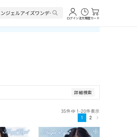
ログイン
注文履歴
カート
安い順
価格が高い順
優先度順
ット順
詳細検索
35
件中
1
-
20
件表示
1
2