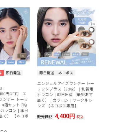
料
即日発送
即日発送
ネコポス
エンジェルアイズワンデー トー
リックプラス（30枚） | 乱視用
格！
80円OFF】 エ
カラコン | 即日出荷（最短あす
ワンデー トーリ
届く） | カラコン | サークルレ
 4箱セット [約
ンズ 【ネコポス専用】
用カラコン | 即日
4,400
届く） 【ネコポ
販売価格
税込
ころ