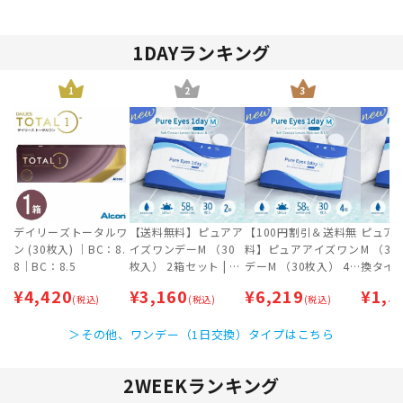
1DAYランキング
1
2
3
デイリーズトータルワ
【送料無料】ピュアア
【100円割引＆送料無
ピュア
ン (30枚入) ｜BC：8.
イズワンデーM （30
料】ピュアアイズワン
M （30
8｜BC：8.5
枚入） 2箱セット | 1
デーM （30枚入） 4
換タイプ | ワ
日交換タイプ | ワンデ
箱セット | 1日交換タ
【ネコ
¥
4,420
¥
3,160
¥
6,219
¥
1,5
(税込)
ー 【ネコポス専用
(税込)
イプ | ワンデー 【ネ
(税込)
ト投函
（ポスト投函）】
コポス専用（ポスト投
＞その他、ワンデー（1日交換）タイプはこちら
函）】
2WEEKランキング