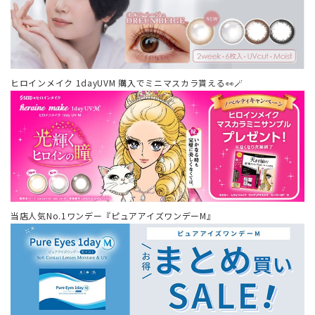
ヒロインメイク 1dayUVM 購入でミニマスカラ貰える👀🪄
当店人気No.1ワンデー『ピュアアイズワンデーM』