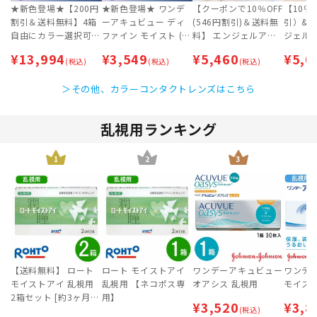
★新色登場★【200円
★新色登場★ ワンデ
【クーポンで10％OFF
【10％
割引＆送料無料】4箱
ーアキュビュー ディ
(546円割引)＆送料無
引）&
自由にカラー選択可
ファイン モイスト (3
料】 エンジェルアイ
ジェル
能！ ワンデーアキュ
0枚入) | 即日発送・最
ズ2ウィークUVM (2w
UVモイス
¥
13,994
¥
3,549
¥
5,460
¥
5,0
ビュー ディファイン
(税込)
短翌日到着 | ディファ
(税込)
eek) 2箱セット [約3ヶ
(税込)
箱セット
モイスト (30枚入) ×
イン | カラコン | サー
月分] 【ネコポス専
| 即日
＞その他、カラーコンタクトレンズはこちら
4箱セット [約2ヶ月
クルレンズ
用】 | カラコン | 即日
届く) |
分] 最短即日出荷 | デ
発送・最短翌日到着
クルレ
ィファイン
専用】
乱視用ランキング
1
2
3
【送料無料】 ロート
ロート モイストアイ
ワンデーアキュビュー
ワンデ
モイストアイ 乱視用
乱視用 【ネコポス専
オアシス 乱視用
モイスト
2箱セット [約3ヶ月
用】
¥
3,520
¥
3,8
分]｜ネコポス専用｜
(税込)