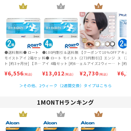
1
2
3
●送料無料● ロート
●100円割引＆送料無
【クーポンで10％OFF
アキュ
モイストアイ 2箱セッ
料● ロート モイスト
(273円割引)】エンジ
ス （2
ト [約3ヶ月分] 【ネコ
アイ 4箱セット [約6
ェルアイズ2ウィーク
ト [約3
ポス専用】
ヶ月分]
UVM | 2weekカラコン
¥
6,556
¥
13,012
¥
2,730
¥
6,2
(税込)
(税込)
| 即日発送・最短翌日
(税込)
到着 【ネコポス専
＞その他、2ウィーク（2週間交換）タイプはこちら
用】
1MONTHランキング
1
2
3