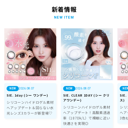
新着情報
NEW ITEM
2026.08.07
2026.08.07
SIE. 1day (シー ワンデー)
SIE. CLEAR 1DAY (シー クリ
SIE
アワンデー)
ス)
シリコーンハイドロゲル素材
シリコーンハイドロゲル素材
シリ
へアップデート＆回らない水
へアップデート！高酸素透過
へア
光レンズ3カラーが新登場♡
率（187Dk/L）で裸眼に近い
3色
快適さを実現◎