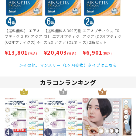
【送料無料】 エアオ
【送料無料＆300円割
エアオプティクス EX
プティクス EX アクア
引】 エアオプティク
アクア (O2オプティク
(O2オプティクス) 4箱
ス EX アクア (O2オプ
ス) 2箱セット
セット
ティクス) 6箱セット
¥
13,801
¥
20,403
¥
6,901
(税込)
(税込)
(税込)
＞その他、マンスリー（1ヶ月交換）タイプはこちら
カラコンランキング
1
2
3