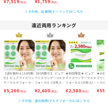
¥
7,519
¥
3,759
(税込)
(税込)
＞その他、乱視用(トーリック)はこちら
遠近両用ランキング
1
2
3
【送料無料＆160円割
【80円割引】 ピュア
★初回限定★ ピュア
★お試
引】ピュアアイズワン
アイズワンデーマルチ
アイズワンデーマルチ
ズワン
デーマルチフォーカル
フォーカル (30枚入)
フォーカル(30枚入)
ーカル
(30枚入) 2箱セット
【ネコポス専用】 | 遠
【ネコポス専用】 | 遠
コポス専
¥
5,200
¥
2,600
¥
2,580
¥
550
【ネコポス専用】 | 遠
(税込)
近両用コンタクトレン
(税込)
近両用コンタクトレン
(税込)
用コンタ
近両用コンタクトレン
ズ | ワンデー
ズ | ワンデー
ワンデ
＞その他、遠近両用(マルチフォーカル)はこちら
ズ | ワンデー