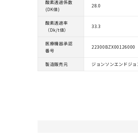
酸素透過係数
28.0
(DK値)
酸素透過率
33.3
（Dk/t値）
医療機器承認
22300BZX00126000
番号
製造販売元
ジョンソンエンドジョ