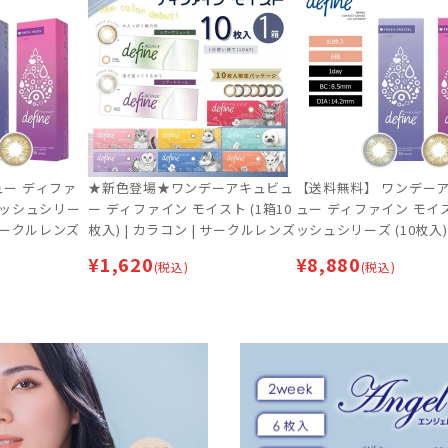
ー ディファ
★新色登場★ワンデーアキュビュ
【送料無料】 ワンデー
レッシュシリー
ー ディファイン モイスト (1箱10
ュー ディファイン モイ
| サークルレンズ
枚入) | カラコン | サークルレンズ
ッシュシリーズ (10枚入
ット 【ネコポス専用】 |
¥
1,620
¥
8,880
(税込)
(税込)
ルレンズ