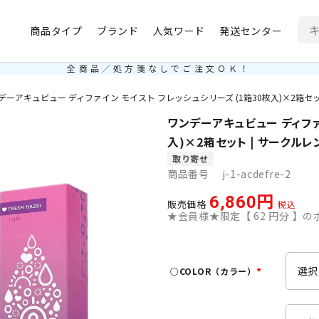
商品タイプ
ブランド
人気ワード
発送センター
全商品／処方箋なしでご注文ＯＫ！
デーアキュビュー ディファイン モイスト フレッシュシリーズ (1箱30枚入)×2箱セッ
ワンデーアキュビュー ディファ
入)×2箱セット | サークルレ
取り寄せ
商品番号
j-1-acdefre-2
6,860
販売価格
税込
★会員様★限定【
62
円分 】のポ
○COLOR（カラー）
(
必
須