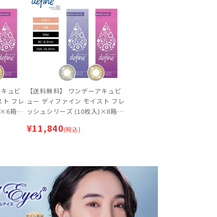
アキュビ
【送料無料】 ワンデーアキュビ
スト フレ
ュー ディファイン モイスト フレ
)×6箱セ
ッシュシリーズ (10枚入)×8箱セ
 サーク
ット 【ネコポス専用】 | サーク
¥
11,840
(税込)
ルレンズ