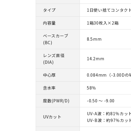
タイプ
1日使い捨てコンタク
内容量
1箱30枚入×2箱
ベースカーブ
8.5mm
(BC)
レンズ直径
14.2mm
(DIA)
中心厚
0.084mm（-3.00D
含水率
58％
度数(PWR/D)
-0.50 ～ -9.00
UV-A波：約81％カッ
UVカット
UV-B波：約97％カッ