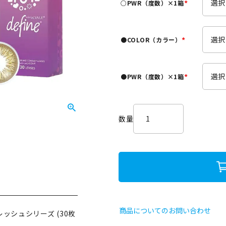
○PWR（度数）×1箱
)
(
必
須
●COLOR（カラー）
)
(
必
須
●PWR（度数）×1箱
)
(
必
須
)
商品についてのお問い合わせ
ッシュシリーズ (30枚