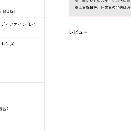
※「前払い」のお支払い方法の場
※土日祝日等、休業日の発送はお
E MOIST
 ディファイン モイ
レビュー
トレンズ
の場合）