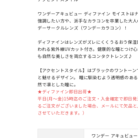
ワンデーアキュビュー ディファイン モイストは
強調したい方や、派手なカラコンを卒業した大人
デーサークルレンズ（ワンデーカラコン）！
ディファインはレンズがズレにくくうるおう保湿
われる紫外線UVカット付き。健康的な瞳とつけ
も自然な美しさを両立するコンタクトレンズ♪
【アクセントスタイル】はブラックのワントーン
と魅せるデザイン。 瞳に馴染むよう透明感のあ
然で凛とした瞳に。
★ディファイン即日出荷★
平日(月～金)15時迄のご注文・入金確定で即日
るご注文がございました場合、メールにて欠品と
させていただきます。）
ワンデー アキュビュー