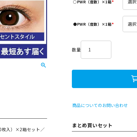
○PWR（度数）×1箱
)
(
必
須
●PWR（度数）×1箱
)
(
必
須
)
商品についてのお問い合わせ
まとめ買いセット
0枚入）×2箱セット／