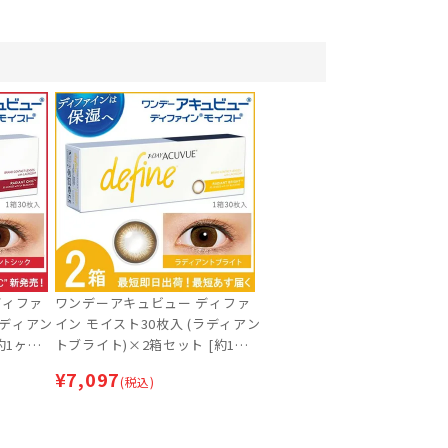
ディファ
ワンデーアキュビュー ディファ
ラディアン
イン モイスト30枚入 (ラディアン
約1ヶ月
トブライト)×2箱セット [約1ヶ
月分] | 最短即日出荷 | カラコン |
¥
7,097
(税込)
サークルレンズ