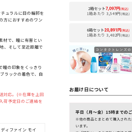
2箱セット
7,097円
(税込)
ナチュラルに目の輪郭を
1箱あたり 3,549円
(税込)
の方におすすめのワン
6箱セット
20,891円
(税込)
1箱あたり 3,482円
(税込)
素材で、瞳に有害とい
心地、そして至近距離で
で瞳の印象をくっきり
るブラックの着色で、自
お届け日について
発送対応。(※在庫を上回
入荷予定日のご連絡を
平日（月～金）15時までの
※他の商品とまとめて購入された
います。
 ディファイン モイ