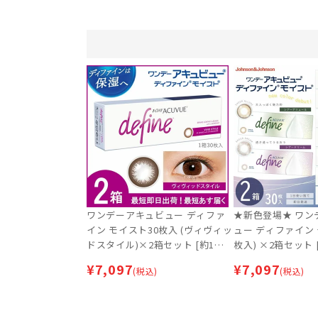
ワンデーアキュビュー ディファ
★新色登場★ ワン
イン モイスト30枚入 (ヴィヴィッ
ュー ディファイン 
ドスタイル)×2箱セット [約1ヶ
枚入) ×2箱セット [
月分] | 最短即日出荷 | カラコン |
最短即日出荷 | カラ
¥
7,097
¥
7,097
(税込)
(税込)
サークルレンズ
ルレンズ