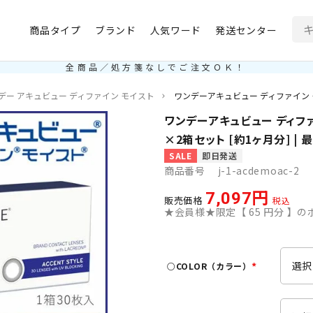
商品タイプ
ブランド
人気ワード
発送センター
全商品／処方箋なしでご注文ＯＫ！
デー アキュビュー ディファイン モイスト
ワンデーアキュビュー ディファイン モイ
ワンデーアキュビュー ディファ
×2箱セット [約1ヶ月分] | 
SALE
即日発送
商品番号
j-1-acdemoac-2
7,097
販売価格
税込
★会員様★限定【
65
円分 】のポ
○COLOR（カラー）
(
必
須