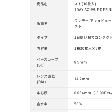
商品名
スト(30枚入)
1DAY ACUVUE DEFIN
ワンデー アキュビュー
販売名
スト
タイプ
1日使い捨てコンタク
内容量
1箱30枚入×2箱
ベースカーブ
8.5mm
(BC)
レンズ直径
14.2mm
(DIA)
中心厚
0.084mm（-3.00D
含水率
58％