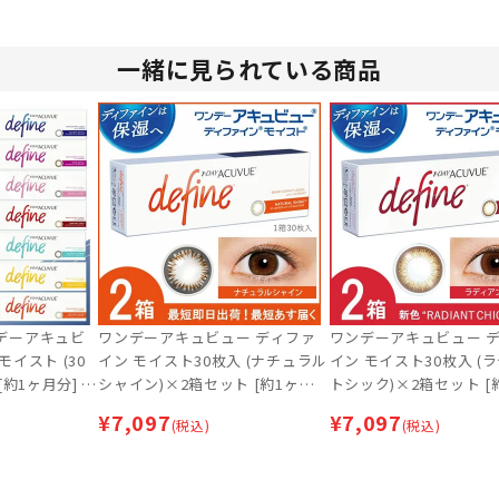
一緒に見られている商品
デーアキュビ
ワンデーアキュビュー ディファ
ワンデーアキュビュー 
モイスト (30
イン モイスト30枚入 (ナチュラル
イン モイスト30枚入 (
約1ヶ月分] |
シャイン)×2箱セット [約1ヶ月
トシック)×2箱セット [
コン | サーク
分] | 最短即日出荷 | カラコン | サ
分] | 最短即日出荷 | カラコン | サ
¥
7,097
¥
7,097
(税込)
(税込)
ークルレンズ
ークルレンズ