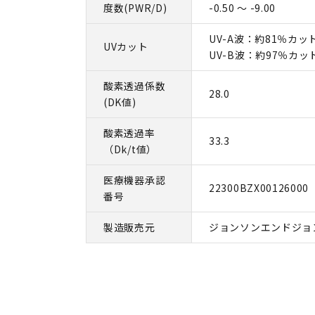
度数(PWR/D)
-0.50 ～ -9.00
UV-A波：約81％カッ
UVカット
UV-B波：約97％カッ
酸素透過係数
28.0
(DK値)
酸素透過率
33.3
（Dk/t値）
医療機器承認
22300BZX00126000
番号
製造販売元
ジョンソンエンドジョ