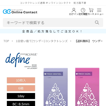
コンタクトレンズ通販 オンラインコンタクト 処方箋不要
ログイン
注文履歴
カート
メニュー
全商品／処方箋なしでご注文ＯＫ！
TOP
1日使い捨て(ワンデー)コンタクトレンズ
【送料無料】 ワンデーアキ