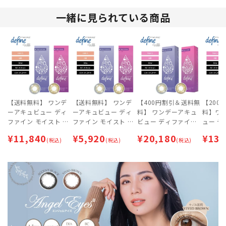
ークルレンズ
一緒に見られている商品
【送料無料】 ワンデ
【送料無料】 ワンデ
【400円割引＆送料無
【200
ーアキュビュー ディ
ーアキュビュー ディ
料】 ワンデーアキュ
料】ワ
ファイン モイスト フ
ファイン モイスト フ
ビュー ディファイン
ュー デ
レッシュシリーズ (10
レッシュシリーズ (10
モイスト フレッシュ
イスト
¥
11,840
¥
5,920
¥
20,180
¥
13,
枚入)×8箱セット
(税込)
枚入)×4箱セット
(税込)
シリーズ (1箱30枚入)
(税込)
リーズ 
【ネコポス専用】 | サ
【ネコポス専用】 | サ
×6箱セット | サーク
4箱セッ
ークルレンズ
ークルレンズ
ルレンズ
レンズ