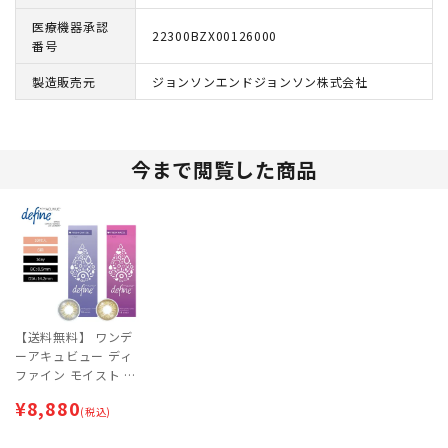
医療機器承認
22300BZX00126000
番号
製造販売元
ジョンソンエンドジョンソン株式会社
今まで閲覧した商品
【送料無料】 ワンデ
ーアキュビュー ディ
ファイン モイスト フ
レッシュシリーズ (10
¥
8,880
枚入)×6箱セット
(税込)
【ネコポス専用】 | サ