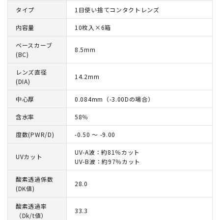
タイプ
1日使い捨てコンタクトレンズ
内容量
10枚入×6箱
ベースカーブ
8.5mm
(BC)
レンズ直径
14.2mm
(DIA)
中心厚
0.084mm（-3.00Dの場合）
含水率
58％
度数(PWR/D)
-0.50 ～ -9.00
UV-A波：約81％カット
UVカット
UV-B波：約97％カット
酸素透過係数
28.0
(DK値)
酸素透過率
33.3
（Dk/t値）