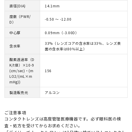
直径(DIA)
14.1mm
度数（PWR/
-0.50 ～ -12.00
D）
中心厚
0.09mm（-3.00D）
33%（レンズコアの含水率は33％、レンズ表
含水率
面の含水率は80％以上）
酸素透過率（D
K/t値）×10-9
(cm/sec)・(m
156
LO2/(mL×m
mHg))
製造販売元
アルコン
ご注意事項
コンタクトレンズは高度管理医療機器です。必ず眼科医の検
査・処方を受けてからお求めください。