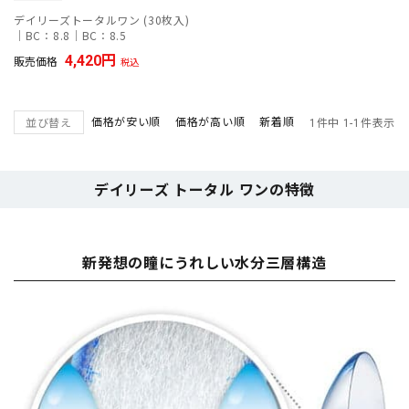
デイリーズトータルワン (30枚入)
｜BC：8.8｜BC：8.5
4,420
販売価格
税込
価格が安い順
価格が高い順
新着順
並び替え
1
件中
1
-
1
件表示
デイリーズ トータル ワンの特徴
新発想の瞳にうれしい水分三層構造