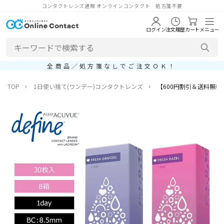
コンタクトレンズ通販 オンラインコンタクト 処方箋不要
ログイン
注文履歴
カート
メニュー
全商品／処方箋なしでご注文ＯＫ！
TOP
1日使い捨て(ワンデー)コンタクトレンズ
【600円割引＆送料無料】