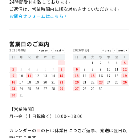
24時間受付を致しております。
ご返信は、営業時間内に順次対応させていただきます。
お問合せフォームはこちら
営業日のご案内
2026年8月
2026年9月
日
月
火
水
木
金
土
日
月
火
水
木
金
土
1
1
2
3
4
5
2
3
4
5
6
7
8
6
7
8
9
10
11
12
9
10
11
12
13
14
15
13
14
15
16
17
18
19
16
17
18
19
20
21
22
20
21
22
23
24
25
26
23
24
25
26
27
28
29
27
28
29
30
30
31
【営業時間】
月〜金（土日祝除く）10:00～18:00
カレンダーの
■
の日は休業日につきご返事、発送は翌日以
降になります。