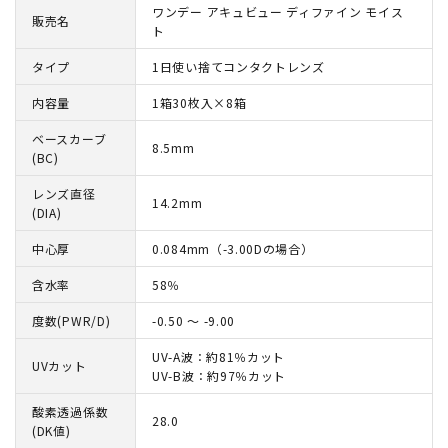
ワンデー アキュビュー ディファイン モイス
販売名
ト
タイプ
1日使い捨てコンタクトレンズ
内容量
1箱30枚入×8箱
ベースカーブ
8.5mm
(BC)
レンズ直径
14.2mm
(DIA)
中心厚
0.084mm（-3.00Dの場合）
含水率
58％
度数(PWR/D)
-0.50 ～ -9.00
UV-A波：約81％カット
UVカット
UV-B波：約97％カット
酸素透過係数
28.0
(DK値)