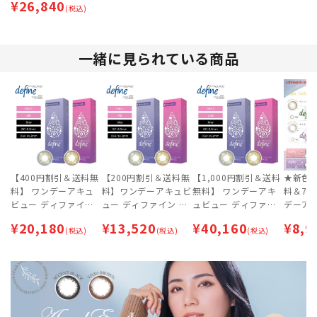
¥
26,840
シリーズ (1箱30枚入)
(税込)
×8箱セット | サーク
ルレンズ
一緒に見られている商品
【400円割引＆送料無
【200円割引＆送料無
【1,000円割引＆送料
★新色
料】 ワンデーアキュ
料】ワンデーアキュビ
無料】 ワンデーアキ
料＆72
ビュー ディファイン
ュー ディファイン モ
ュビュー ディファイ
デーア
モイスト フレッシュ
イスト フレッシュシ
ン モイスト フレッシ
ィファ
¥
20,180
¥
13,520
¥
40,160
¥
8,9
シリーズ (1箱30枚入)
(税込)
リーズ (1箱30枚入)×
(税込)
ュシリーズ (1箱30枚
(税込)
(1箱10
×6箱セット | サーク
4箱セット | サークル
入)×12箱セット | サ
ット [約3
ルレンズ
レンズ
ークルレンズ
コポス