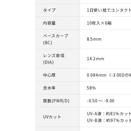
タイプ
1日使い捨てコンタク
内容量
10枚入×6箱
ベースカーブ
8.5mm
(BC)
レンズ直径
14.2mm
(DIA)
中心厚
0.084mm（-3.00D
含水率
58％
度数(PWR/D)
-0.50 ～ -9.00
UV-A波：約81％カッ
UVカット
UV-B波：約97％カッ