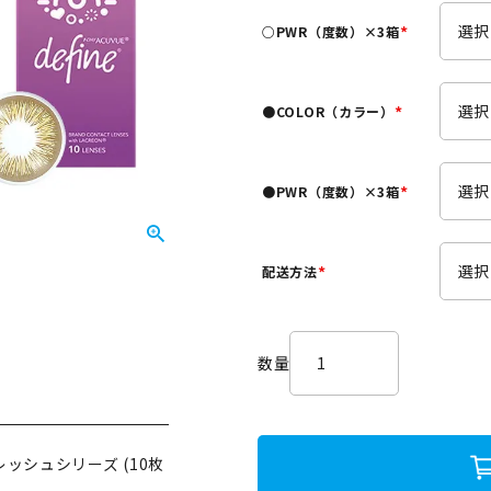
須
○PWR（度数）×3箱
)
(
必
須
●COLOR（カラー）
)
(
必
須
●PWR（度数）×3箱
)
(
必
須
配送方法
)
(
必
須
)
ッシュシリーズ (10枚