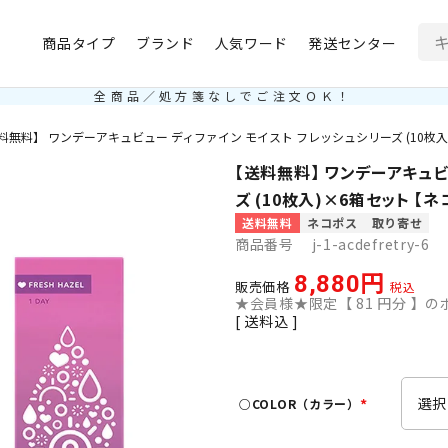
商品タイプ
ブランド
人気ワード
発送センター
全商品／処方箋なしでご注文ＯＫ！
料無料】 ワンデーアキュビュー ディファイン モイスト フレッシュシリーズ (10枚入
【送料無料】 ワンデーアキュビ
ズ (10枚入)×6箱セット 【
送料無料
ネコポス
取り寄せ
商品番号
j-1-acdefretry-6
8,880
販売価格
税込
★会員様★限定【
81
円分 】のポ
送料込
○COLOR（カラー）
(
必