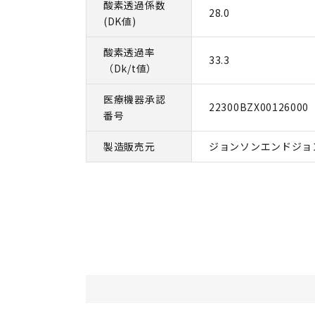
酸素透過係数
28.0
(DK値)
酸素透過率
33.3
（Dk/t値）
医療機器承認
22300BZX00126000
番号
製造販売元
ジョンソンエンドジョ