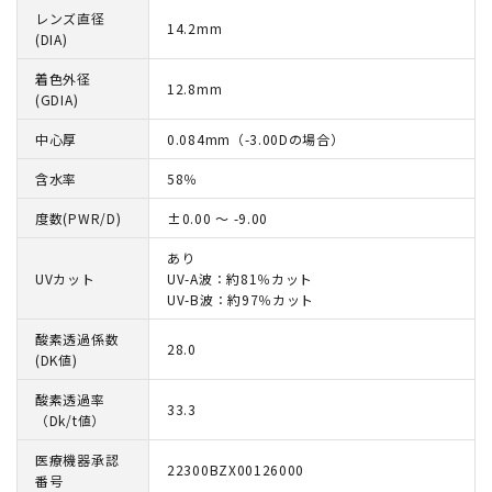
レンズ直径
14.2mm
(DIA)
着色外径
12.8mm
(GDIA)
中心厚
0.084mm（-3.00Dの場合）
含水率
58％
度数(PWR/D)
±0.00 ～ -9.00
あり
UVカット
UV-A波：約81％カット
UV-B波：約97％カット
酸素透過係数
28.0
(DK値)
酸素透過率
33.3
（Dk/t値）
医療機器承認
22300BZX00126000
番号