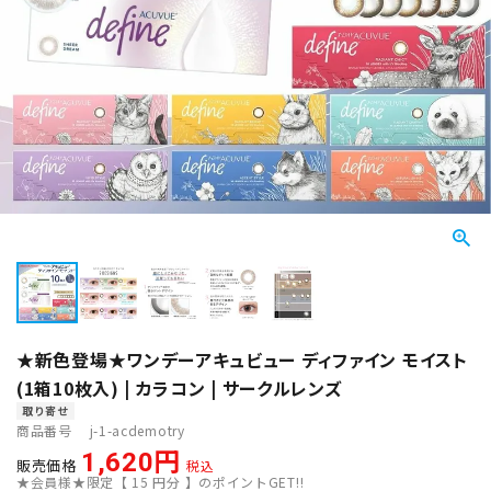
★新色登場★ワンデーアキュビュー ディファイン モイスト
(1箱10枚入) | カラコン | サークルレンズ
取り寄せ
商品番号
j-1-acdemotry
1,620
販売価格
税込
★会員様★限定【
15
円分 】のポイントGET!!