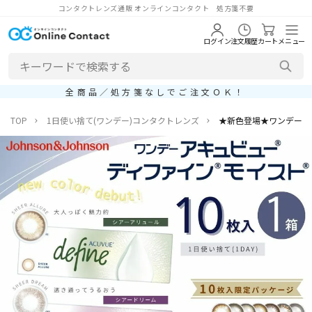
コンタクトレンズ通販 オンラインコンタクト 処方箋不要
ログイン
注文履歴
カート
メニュー
全商品／処方箋なしでご注文ＯＫ！
TOP
1日使い捨て(ワンデー)コンタクトレンズ
★新色登場★ワンデーアキュ