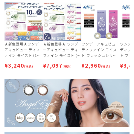
★新色登場★ワンデー
★新色登場★ ワンデ
ワンデーアキュビュー
ワンデ
アキュビュー ディフ
ーアキュビュー ディ
ディファイン モイス
ディフ
ァイン モイスト (1箱
ファイン モイスト (3
ト フレッシュシリー
ト フ
10枚入) ×2箱セット
0枚入) ×2箱セット
ズ (10枚入)×2箱セッ
ズ (1箱
¥
3,240
¥
7,097
¥
2,960
¥
3,4
[約10日分]
(税込)
[約1ヶ月分] | 最短即
(税込)
ト | サークルレンズ
(税込)
クルレ
日出荷 | カラコン | サ
ークルレンズ