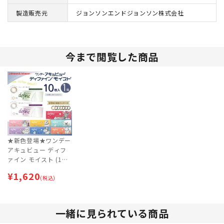
製造販売元
ジョンソンエンドジョンソン株式会社
今まで閲覧した商品
★新色登場★ワンデー
アキュビュー ディフ
ァイン モイスト (1箱
10枚入) | カラコン |
¥
1,620
サークルレンズ
(税込)
一緒に見られている商品