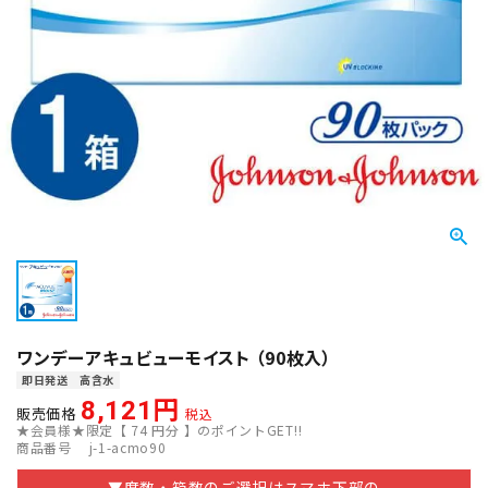
ワンデーアキュビューモイスト （90枚入）
即日発送
高含水
8,121
販売価格
税込
★会員様★限定【
74
円分 】のポイントGET!!
商品番号
j-1-acmo90
▼度数・箱数のご選択はスマホ下部の