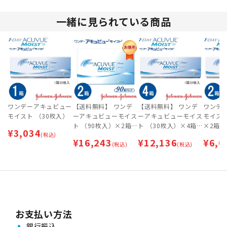
一緒に見られている商品
ワンデーアキュビュー
【送料無料】 ワンデ
【送料無料】 ワンデ
ワンデ
モイスト （30枚入）
ーアキュビューモイス
ーアキュビューモイス
モイスト
ト （90枚入）×2箱セ
ト （30枚入）×4箱セ
×2箱
¥
3,034
(税込)
ット
ット
¥
16,243
¥
12,136
¥
6,0
(税込)
(税込)
お支払い方法
銀行振込