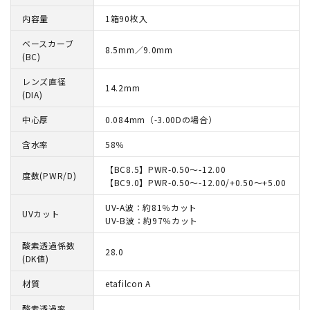
内容量
1箱90枚入
ベースカーブ
8.5mm／9.0mm
(BC)
レンズ直径
14.2mm
(DIA)
中心厚
0.084mm（-3.00Dの場合）
含水率
58％
【BC8.5】PWR-0.50～-12.00
度数(PWR/D)
【BC9.0】PWR-0.50～-12.00/+0.50～+5.00
UV-A波：約81％カット
UVカット
UV-B波：約97％カット
酸素透過係数
28.0
(DK値)
材質
etafilcon A
酸素透過率