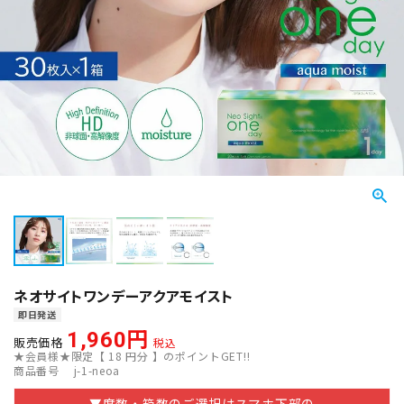
ネオサイトワンデーアクアモイスト
即日発送
1,960
販売価格
税込
★会員様★限定【
18
円分 】のポイントGET!!
商品番号
j-1-neoa
▼度数・箱数のご選択はスマホ下部の