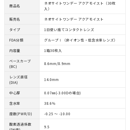
ネオサイトワンデー アクアモイスト（30枚
商品名
入）
販売名
ネオサイトワンデー アクアモイスト
タイプ
1日使い捨てコンタクトレンズ
FDA分類
グループⅠ（非イオン性・低含水率レンズ）
内容量
1箱30枚入
ベースカーブ
8.6mm/8.9mm
(BC)
レンズ直径
14.0mm
(DIA)
中心厚
0.07㎜(-3.00Dの場合)
含水率
38.6％
度数(PWR/D)
-0.25 ～ -10.00
酸素透過係数
9.5
(DK値)