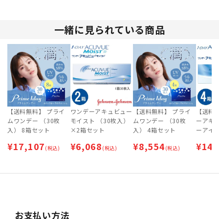
一緒に見られている商品
【送料無料】 プライ
ワンデーアキュビュー
【送料無料】 プライ
【送料
ムワンデー （30枚
モイスト （30枚入）
ムワンデー （30枚
ーアキ
入） 8箱セット
×2箱セット
入） 4箱セット
ーアイ 
箱セッ
¥
17,107
¥
6,068
¥
8,554
¥
14,
(税込)
(税込)
(税込)
お支払い方法