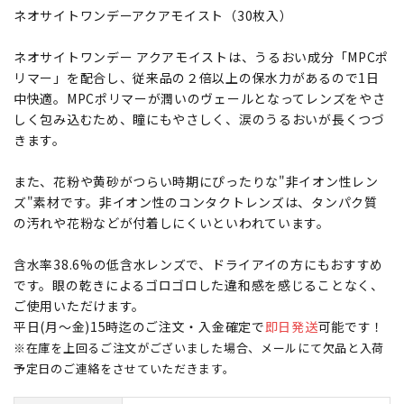
ネオサイトワンデーアクアモイスト（30枚入）
ネオサイトワンデー アクアモイストは、うるおい成分「MPCポ
リマー」を配合し、従来品の２倍以上の保水力があるので1日
中快適。MPCポリマーが潤いのヴェールとなってレンズをやさ
しく包み込むため、瞳にもやさしく、涙のうるおいが長くつづ
きます。
また、花粉や黄砂がつらい時期にぴったりな"非イオン性レン
ズ"素材です。非イオン性のコンタクトレンズは、タンパク質
の汚れや花粉などが付着しにくいといわれています。
含水率38.6%の低含水レンズで、ドライアイの方にもおすすめ
です。眼の乾きによるゴロゴロした違和感を感じることなく、
ご使用いただけます。
平日(月～金)15時迄のご注文・入金確定で
即日発送
可能です！
※在庫を上回るご注文がございました場合、メールにて欠品と入荷
予定日のご連絡をさせていただきます。