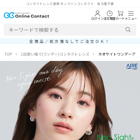
コンタクトレンズ通販 オンラインコンタクト 処方箋不要
ログイン
注文履歴
カート
メニュー
全商品／処方箋なしでご注文ＯＫ！
TOP
1日使い捨て(ワンデー)コンタクトレンズ
ネオサイトワンデーアク