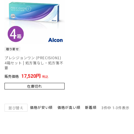
取り寄せ
プレシジョンワン (PRECISION1)
4箱セット | 処方箋なし・処方箋不
要
17,520
販売価格
税込
在庫切れ
価格が安い順
価格が高い順
新着順
並び替え
3
件中
1
-
3
件表示