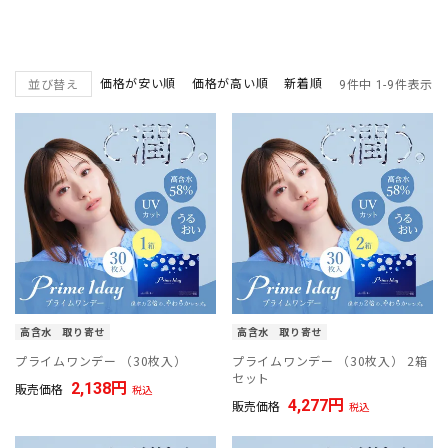
価格が安い順
価格が高い順
新着順
並び替え
9
件中
1
-
9
件表示
高含水
取り寄せ
高含水
取り寄せ
プライムワンデー （30枚入）
プライムワンデー （30枚入） 2箱
セット
2,138
販売価格
税込
4,277
販売価格
税込