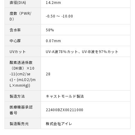
直径(DIA)
14.2mm
度数（PWR/
-0.50 ～ -10.00
D）
含水率
58%
中心厚
0.07mm
UVカット
UV-A波78％カット、UV-B波を97％カット
酸素透過係数
（DK値）×10
-11(cm2/se
28
c)・(mLO2/(m
L×mmHg))
製造方法
キャストモールド製法
医療機器承認
22400BZX00211000
番号
製造販売元
株式会社アイレ