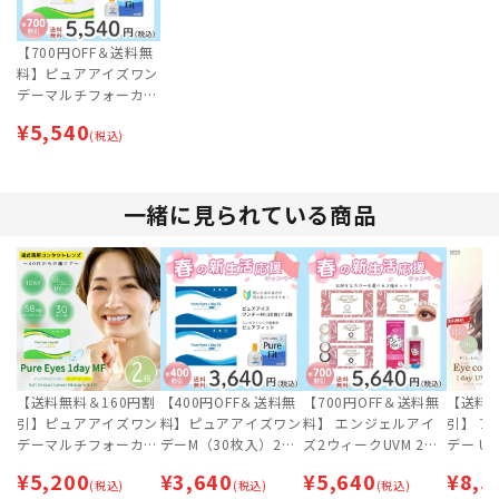
【700円OFF＆送料無
料】ピュアアイズワン
デーマルチフォーカル
（30枚入）2箱 × ピ
¥
5,540
ュアフィット (Pure Fi
(税込)
t) 【ネコポス専用】 |
春の新生活応援セット
★
一緒に見られている商品
【送料無料＆160円割
【400円OFF＆送料無
【700円OFF＆送料無
【送料無
引】ピュアアイズワン
料】ピュアアイズワン
料】 エンジェルアイ
引】 
デーマルチフォーカル
デーM（30枚入）2箱
ズ2ウィークUVM 2箱
デー UV
(30枚入) 2箱セット
× ピュアフィット (P
× カラコン洗科（120
×8箱セ
¥
5,200
¥
3,640
¥
5,640
¥
8,5
【ネコポス専用】 | 遠
(税込)
ure Fit) 【ネコポス専
(税込)
ml） セット 【ネコポ
(税込)
ス専用】