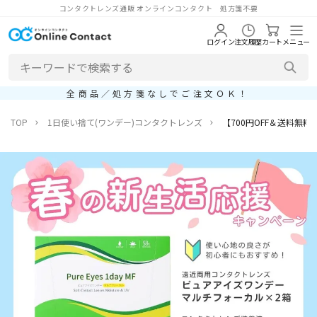
コンタクトレンズ通販 オンラインコンタクト 処方箋不要
ログイン
注文履歴
カート
メニュー
全商品／処方箋なしでご注文ＯＫ！
TOP
1日使い捨て(ワンデー)コンタクトレンズ
【700円OFF＆送料無料