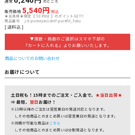
6,240
通常
のところ
5,540
販売価格
税込
★会員様★限定【
50
円分 】のポイントGET!!
商品番号
j-6-pureeyes1dmf-purefit_fuku
送料込
▼度数・箱数のご選択はスマホ下部の
『カートに入れる』よりお願いいたします。
商品についてのお問い合わせ
お届けについて
土日祝も！15時までのご注文・ご入金で、
★当日出荷★
⇒ 最短、
翌日
お届け！
※15時以降のご注文は翌営業日の発送対応となります。
∟その他商品とのまとめ買いは翌営業日の発送となります。
※同梱が可能な商品は
こちら
∟その他商品とのまとめ買いは分割発送となります。