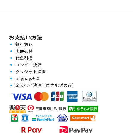
近両用コンタクトレン
用】 | 春の新生活応援
ス専用】 | 春の新生活
| カラ
ズ | ワンデー
セット★
応援セット★
お支払い方法
銀行振込
郵便振替
代金引換
コンビニ決済
クレジット決済
paypay決済
楽天ペイ決済（国内配送のみ）