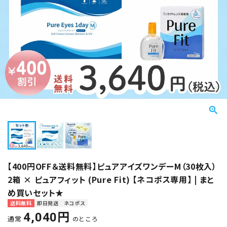
【400円OFF＆送料無料】ピュアアイズワンデーM（30枚入）
2箱 × ピュアフィット (Pure Fit) 【ネコポス専用】 | まと
め買いセット★
送料無料
即日発送
ネコポス
4,040
通常
のところ