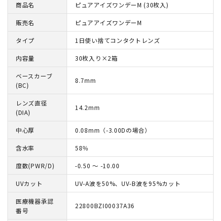
商品名
ピュアアイズワンデーM (30枚入)
販売名
ピュアアイズワンデーM
タイプ
1日使い捨てコンタクトレンズ
内容量
30枚入り×2箱
ベースカーブ
8.7mm
(BC)
レンズ直径
14.2mm
(DIA)
中心厚
0.08mm（-3.00Dの場合）
含水率
58％
度数(PWR/D)
-0.50 ～ -10.00
UVカット
UV-A波を50%、UV-B波を95%カット
医療機器承認
22800BZI00037A36
番号