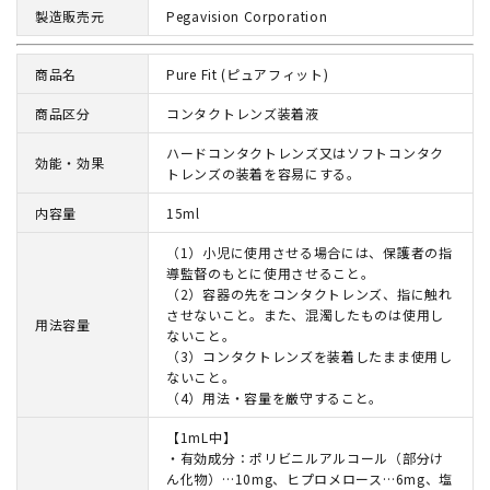
製造販売元
Pegavision Corporation
商品名
Pure Fit (ピュアフィット)
商品区分
コンタクトレンズ装着液
ハードコンタクトレンズ又はソフトコンタク
効能・効果
トレンズの装着を容易にする。
内容量
15ml
（1）小児に使用させる場合には、保護者の指
導監督のもとに使用させること。
（2）容器の先をコンタクトレンズ、指に触れ
させないこと。また、混濁したものは使用し
用法容量
ないこと。
（3）コンタクトレンズを装着したまま使用し
ないこと。
（4）用法・容量を厳守すること。
【1mL中】
・有効成分：ポリビニルアルコール（部分け
ん化物）…10mg、ヒプロメロース…6mg、塩