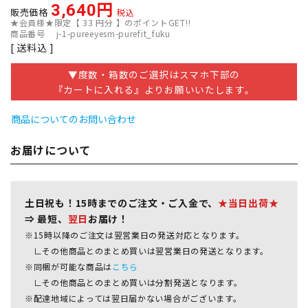
3,640
販売価格
税込
★会員様★限定【
33
円分 】のポイントGET!!
商品番号
j-1-pureeyesm-purefit_fuku
送料込
▼度数・箱数のご選択はスマホ下部の
『カートに入れる』よりお願いいたします。
商品についてのお問い合わせ
お届けについて
土日祝も！15時までのご注文・ご入金で、
★当日出荷★
⇒ 最短、
翌日
お届け！
※15時以降のご注文は翌営業日の発送対応となります。
∟その他商品とのまとめ買いは翌営業日の発送となります。
※同梱が可能な商品は
こちら
∟その他商品とのまとめ買いは分割発送となります。
※配達地域によっては翌日届かない場合がございます。