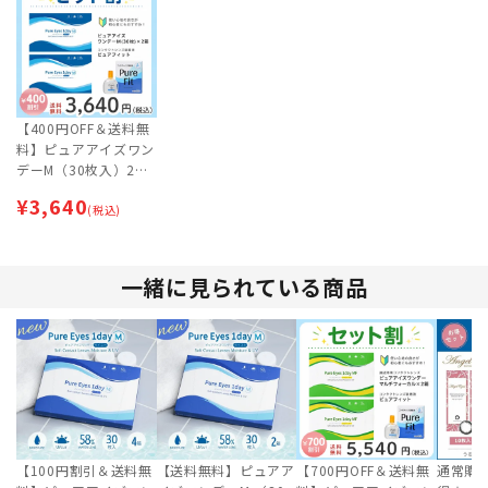
【400円OFF＆送料無
料】ピュアアイズワン
デーM（30枚入）2箱
× ピュアフィット (P
¥
3,640
ure Fit) 【ネコポス専
(税込)
用】 | まとめ買いセッ
ト★
一緒に見られている商品
【100円割引＆送料無
【送料無料】ピュアア
【700円OFF＆送料無
通常購入