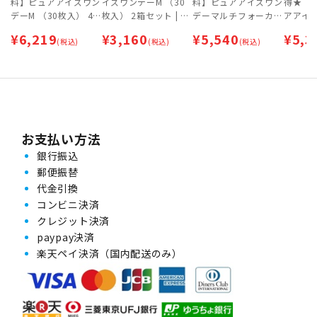
料】ピュアアイズワン
イズワンデーM （30
料】ピュアアイズワン
得★【
デーM （30枚入） 4
枚入） 2箱セット | 1
デーマルチフォーカル
アアイ
箱セット | 1日交換タ
日交換タイプ | ワンデ
（30枚入）2箱 × ピ
（30枚
¥
6,219
¥
3,160
¥
5,540
¥
5,3
イプ | ワンデー 【ネ
(税込)
ー 【ネコポス専用
(税込)
ュアフィット (Pure Fi
(税込)
ンジェ
コポス専用（ポスト投
（ポスト投函）】
t) 【ネコポス専用】 |
ーUVモ
函）】
まとめ買いセット★
入) 2
ト》 【
用】
お支払い方法
銀行振込
郵便振替
代金引換
コンビニ決済
クレジット決済
paypay決済
楽天ペイ決済（国内配送のみ）