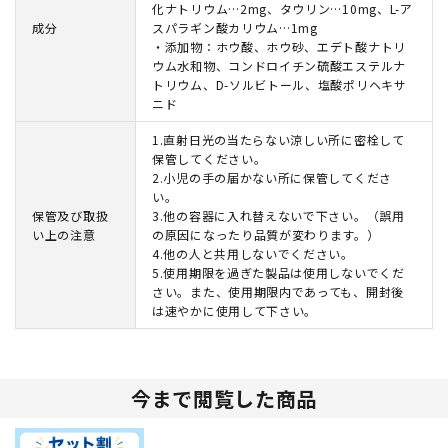
化ナトリウム…2mg、タウリン…10mg、L-ア
成分
スパラギン酸カリウム…1mg
・添加物：ホウ酸、ホウ砂、エデト酸ナトリ
ウム水和物、コンドロイチン硫酸エステルナ
トリウム、D-ソルビトール、塩酸ポリヘキサ
ニド
1.直射日光の当たらない涼しい所に密栓して
保管してください。
2.小児の手の届かない所に保管してくださ
い。
保管及び取扱
3.他の容器に入れ替えないで下さい。（誤用
い上の注意
の原因になったり品質が変わります。）
4.他の人と共用しないでください。
5.使用期限を過ぎた製品は使用しないでくだ
さい。また、使用期限内であっても、開封後
は速やかに使用して下さい。
今まで閲覧した商品