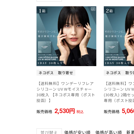
ネコポス
取り寄せ
ネコポス
取り
【送料無料】ワンデーリフレア
【送料無料】ワ
シリコーン UV Wモイスチャー
シリコーン UV
30枚入 【ネコポス専用（ポスト
(30枚入) 2箱
投函）】
専用（ポスト投
2,530
5,06
販売価格
販売価格
税込
価格が安い順
価格が高い順
新
並び替え