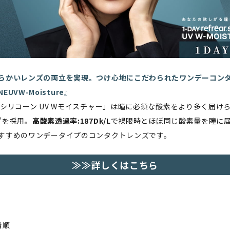
らかいレンズの両立を実現。つけ心地にこだわられたワンデーコンタ
ONEUVW-Moisture』
 シリコーン UV Wモイスチャー」は瞳に必須な酸素をより多く届け
”を採用。
高酸素透過率:187Dk/L
で裸眼時とほぼ同じ酸素量を瞳に
すすめのワンデータイプのコンタクトレンズです。
≫≫詳しくはこちら
着順