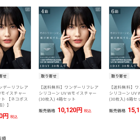
寄せ
取り寄せ
取り寄せ
ンデーリフレア
【送料無料】ワンデーリフレア
【送料無料】ワ
 Wモイスチャー
シリコーン UV Wモイスチャー
シリコーン UV
セット 【ネコポス
(30枚入) 4箱セット
(30枚入) 6箱セ
函）】
10,120
15,
販売価格
販売価格
税込
0
税込
着順