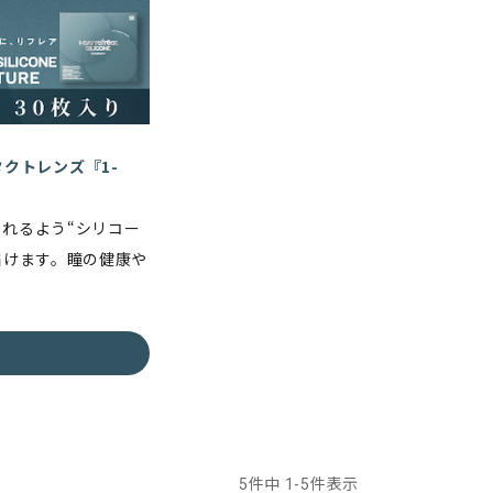
クトレンズ『1-
られるよう“シリコー
届けます。瞳の健康や
5
件中
1
-
5
件表示