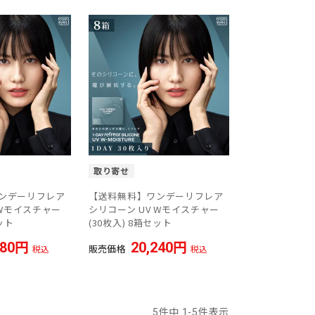
取り寄せ
ンデーリフレア
【送料無料】ワンデーリフレア
 Wモイスチャー
シリコーン UV Wモイスチャー
ット
(30枚入) 8箱セット
180
20,240
販売価格
税込
税込
5
件中
1
-
5
件表示