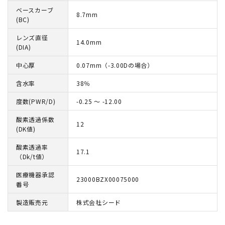
ベースカーブ
8.7mm
(BC)
レンズ直径
14.0mm
(DIA)
中心厚
0.07mm（-3.00Dの場合）
含水率
38％
度数(PWR/D)
-0.25 ～ -12.00
酸素透過係数
12
(DK値)
酸素透過率
17.1
（Dk/t値）
医療機器承認
23000BZX00075000
番号
製造販売元
株式会社シード