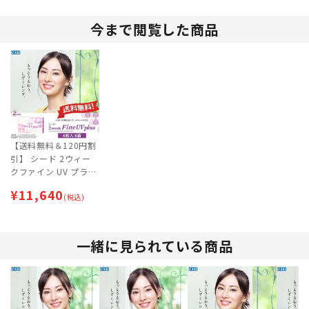
今まで閲覧した商品
【送料無料＆120円割
引】 シード 2ウィー
クファイン UV プラス
(SEED 2weekFine UV
¥
11,640
plus) 6箱セット [約9
(税込)
ヶ月分]
一緒に見られている商品