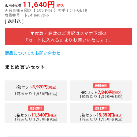
11,640
販売価格
税込
★会員様★限定【
106
円分 】のポイントGET!!
商品番号
j-2-fineuvp-6
送料込
▼度数・箱数のご選択はスマホ下部の
『カートに入れる』よりお願いいたします。
商品についてのお問い合わせ
まとめ買いセット
送料無料
2箱セット
3,920円
(税込)
4箱セット
7,840円
(税込)
1箱あたり 1,960円
(税込)
1箱あたり 1,960円
(税込)
送料無料
送料無料
6箱セット
8箱セット
11,640円
15,359円
(税込)
(税込)
1箱あたり 1,960円
1箱あたり 1,960円
(税込)
(税込)