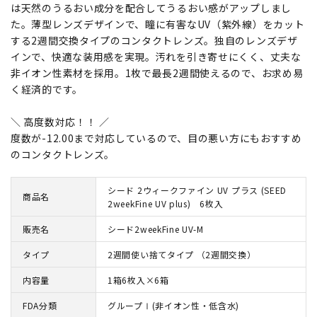
は天然のうるおい成分を配合してうるおい感がアップしまし
た。薄型レンズデザインで、瞳に有害なUV（紫外線）をカット
する2週間交換タイプのコンタクトレンズ。独自のレンズデザ
インで、快適な装用感を実現。汚れを引き寄せにくく、丈夫な
非イオン性素材を採用。1枚で最長2週間使えるので、お求め易
く経済的です。
＼ 高度数対応！！ ／
度数が-12.00まで対応しているので、目の悪い方にもおすすめ
のコンタクトレンズ。
シード 2ウィークファイン UV プラス (SEED
商品名
2weekFine UV plus) 6枚入
販売名
シード2weekFine UV-M
タイプ
2週間使い捨てタイプ （2週間交換）
内容量
1箱6枚入×6箱
FDA分類
グループⅠ(非イオン性・低含水)