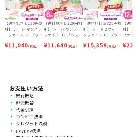
【送料無料＆120円割
【送料無料＆120円割
【送料無料＆320円割
【送料無
引】 シード マンスリ
引】 シード ワンデー
引】 シード 2ウィー
引】 シ
ーファイン UV プラス
ファイン UV プラス
クファイン UV プラス
ファイン
(SEED MonthlyFine U
(SEED 1dayFine UV p
(SEED 2weekFine UV
(SEED 
¥
11,040
¥
11,640
¥
15,359
¥
22,
V plus) 6箱セット [約
(税込)
lus) 30枚入×6箱セッ
(税込)
plus) 8箱セット [約1
(税込)
lus) 
9ヶ月分]
ト [約3ヶ月分]
年間分]
ット [
お支払い方法
銀行振込
郵便振替
代金引換
コンビニ決済
クレジット決済
paypay決済