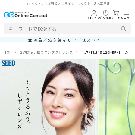
コンタクトレンズ通販 オンラインコンタクト 処方箋不要
ログイン
注文履歴
カート
メニュー
全商品／処方箋なしでご注文ＯＫ！
TOP
2週間使い捨てコンタクトレンズ
【送料無料＆120円割引】 シード 2ウィ