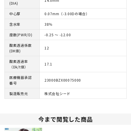
14.0mm
(DIA)
中心厚
0.07mm（-3.00Dの場合）
含水率
38％
度数(PWR/D)
-0.25 ～ -12.00
酸素透過係数
12
(DK値)
酸素透過率
17.1
（Dk/t値）
医療機器承認
23000BZX00075000
番号
製造販売元
株式会社シード
今まで閲覧した商品