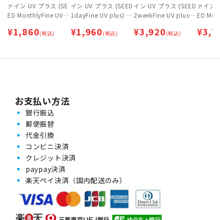
ァイン UV プラス (SE
イン UV プラス (SEED
イン UV プラス (SEED
ァイン U
ED MonthlyFine UV p
1dayFine UV plus) 3
2weekFine UV plus)
ED Mont
lus)
0枚入
2箱セット [約3ヶ月
lus) 
¥
1,860
¥
1,960
¥
3,920
¥
3,7
(税込)
(税込)
分]
(税込)
月分]
お支払い方法
銀行振込
郵便振替
代金引換
コンビニ決済
クレジット決済
paypay決済
楽天ペイ決済（国内配送のみ）