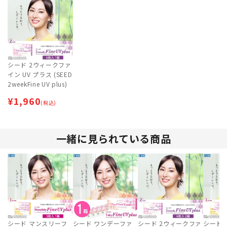
シード 2ウィークファ
イン UV プラス (SEED
2weekFine UV plus)
¥
1,960
(税込)
一緒に見られている商品
シード マンスリーフ
シード ワンデーファ
シード 2ウィークファ
シード