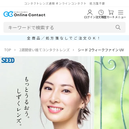
コンタクトレンズ通販 オンラインコンタクト 処方箋不要
ログイン
注文履歴
カート
メニュー
全商品／処方箋なしでご注文ＯＫ！
TOP
2週間使い捨てコンタクトレンズ
シード 2ウィークファイン UV プラス (S