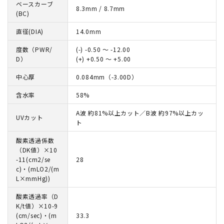
ベースカーブ
8.3mm / 8.7mm
(BC)
直径(DIA)
14.0mm
度数（PWR/
(-) -0.50 ～ -12.00
D）
(+) +0.50 ～ +5.00
中心厚
0.084mm（-3.00D）
含水率
58%
A波 約81%以上カット／B波 約97%以上カッ
UVカット
ト
酸素透過係数
（DK値）×10
-11(cm2/se
28
c)・(mLO2/(m
L×mmHg))
酸素透過率（D
K/t値）×10-9
(cm/sec)・(m
33.3