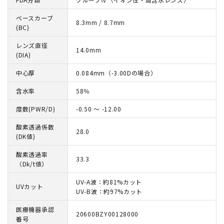
ベースカーブ
8.3mm / 8.7mm
(BC)
レンズ直径
14.0mm
(DIA)
中心厚
0.084mm（-3.00Dの場合）
含水率
58％
度数(PWR/D)
-0.50 ～ -12.00
酸素透過係数
28.0
(DK値)
酸素透過率
33.3
（Dk/t値）
UV-A波：約81%カット
UVカット
UV-B波：約97%カット
医療機器承認
20600BZY00128000
番号