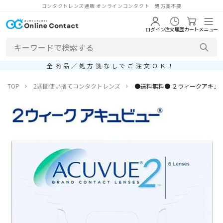
コンタクトレンズ通販 オンラインコンタクト 処方箋不要
ログイン
注文履歴
カート
メニュー
全商品／処方箋なしでご注文ＯＫ！
TOP
2週間使い捨てコンタクトレンズ
●送料無料● ２ウィークアキュビュ