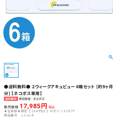
●送料無料● ２ウィークアキュビュー 6箱セット [約9ヶ月
分] 【ネコポス専用】
送料無料
即日発送
ネコポス
17,985
販売価格
税込
★会員様★限定【
164
円分 】のポイントGET!!
商品番号
j-2-ac-6