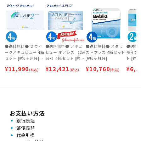
●送料無料● ２ウィ
●送料無料● アキュ
●送料無料● メダリ
●送料
ークアキュビュー 4箱
ビュー オアシス （2w
ストプラス 4箱セット
モイスト
セット [約6ヶ月分]
eek）4箱セット [約6
[約6ヶ月分]
ト [約
【ネコポス専用】
ヶ月分]【ネコポス専
ポス専
¥
11,990
¥
12,421
¥
10,760
¥
6,5
(税込)
用】
(税込)
(税込)
お支払い方法
銀行振込
郵便振替
代金引換