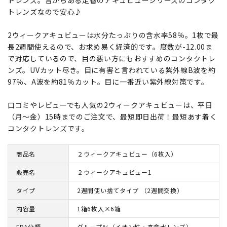
トレンズなので安心♪
2ウィークアキュビューは水分たっぷりの含水率58％。1枚で最
長2週間使えるので、お求め易く経済的です。度数が-12.00ま
で対応しているので、目の悪い方にもおすすめのコンタクトレ
ンズ。UVカット尽き。目に有害と言われている紫外線B波を約
97％、A波を約81％カット。目に一番近い紫外線対策です。
口コミやレビューでも人気の2ウィークアキュビューは、平日
（月～金）15時までのご注文で、最短即日出荷！最短あす着く
コンタクトレンズです。
商品名
２ウィークアキュビュー（6枚入）
販売名
２ウィークアキュビュー1
タイプ
2週間使い捨てタイプ （2週間交換）
内容量
1箱6枚入×6箱
FDA分類
グループⅣ（イオン性・高含水レンズ）