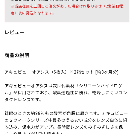
※当店在庫を上回るご注文があった場合はお取り寄せ（2営業日程
度）後に発送となります。
レビュー
商品の説明
アキュビュー オアシス（6枚入）×2箱セット [約3ヶ月分]
アキュビューオアシス
は次世代素材「シリコーンハイドロゲ
ル」が採用されており、酸素透過性に優れ、乾燥しにくいコン
タクトレンズです。
裸眼のときの約98％もの酸素が角膜に届きます。アキュビュー
の２ウィークシリーズ中最多のうるおい成分をレンズ自体に組
み込み、保水力がアップ。長時間レンズのみずみずしさを保
ち、心地よさが1日中続きます。