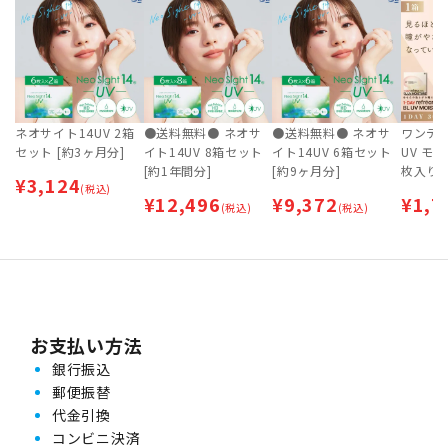
ネオサイト14UV 2箱
●送料無料● ネオサ
●送料無料● ネオサ
ワンデー
セット [約3ヶ月分]
イト14UV 8箱セット
イト14UV 6箱セット
UV モイ
[約1年間分]
[約9ヶ月分]
枚入り)
¥
3,124
(税込)
トカッ
¥
12,496
¥
9,372
¥
1,7
(税込)
(税込)
コンタ
お支払い方法
銀行振込
郵便振替
代金引換
コンビニ決済