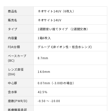
商品名
ネオサイト14UV（6枚入）
販売名
ネオサイト14UV
タイプ
2週間使い捨てタイプ （2週間交換）
内容量
1箱6枚入
FDA分類
グループ I(非イオン性・低含水レンズ)
ベースカーブ
8.7mm
(BC)
レンズ直径
14.0mm
(DIA)
中心厚
0.07mm（-3.00Dの場合）
含水率
42.5％
度数(PWR/D)
-0.50 ～ -10.00
医療機器承認