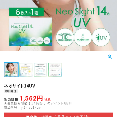
ネオサイト14UV
即日発送
1,562
販売価格
税込
★会員様★限定【
14
円分 】のポイントGET!!
商品番号
j-2-neo14uv
▼度数・箱数のご選択はスマホ下部の