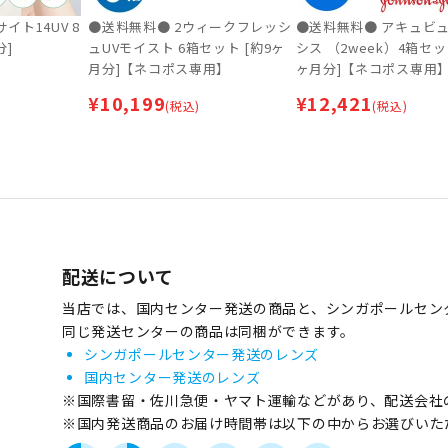
イト14UV 8
●送料無料● 2ウィークフレッシ
●送料無料● アキュビュ
分]
ュUVモイスト 6箱セット [約9ヶ
シス （2week）4箱セッ
月分]【ネコポス専用】
ヶ月分]【ネコポス専用
¥
10,199
¥
12,421
(税込)
(税込)
配送について
当店では、国内センター発送の商品と、シンガポールセン
同じ発送センターの商品は同梱ができます。
シンガポールセンター発送のレンズ
国内センター発送のレンズ
※国際書留・佐川急便・ヤマト運輸などがあり、配送会社
※国内発送商品のお届け時間帯は以下の中からお選びいた