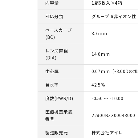
内容量
1箱6枚入×4箱
FDA分類
グループ I(非イオン
ベースカーブ
8.7mm
(BC)
レンズ直径
14.0mm
(DIA)
中心厚
0.07mm（-3.00Dの
含水率
42.5％
度数(PWR/D)
-0.50 ～ -10.00
医療機器承認
22800BZX00043000
番号
製造販売元
株式会社アイレ