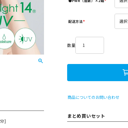
●PWR（度数）×2箱
)
(
必
須
配送方法
)
(
必
須
)
商品についてのお問い合わせ
まとめ買いセット
分]