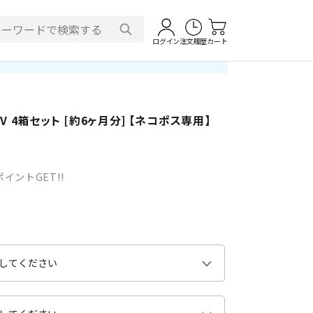
ログイン
注文履歴
カート
 4箱セット [約6ヶ月分] 【ネコポス専用】
イントGET!!