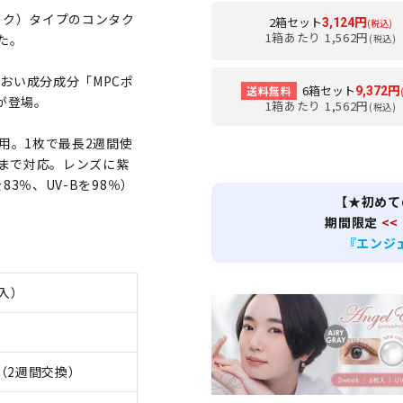
ーク）タイプのコンタク
2箱セット
3,124円
(税込)
1箱あたり 1,562円
た。
(税込)
おい成分成分「MPCポ
6箱セット
送料無料
9,372円
が登場。
1箱あたり 1,562円
(税込)
用。1枚で最長2週間使
0まで対応。レンズに紫
3％、UV-Bを98％）
【★初めて
期間限定
<<
『エンジ
枚入）
（2週間交換）