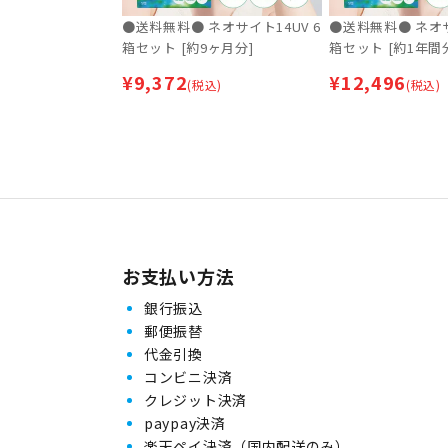
●送料無料● ネオサイト14UV 6
●送料無料● ネオサ
箱セット [約9ヶ月分]
箱セット [約1年間
¥
9,372
¥
12,496
(税込)
(税込)
お支払い方法
銀行振込
郵便振替
代金引換
コンビニ決済
クレジット決済
paypay決済
楽天ペイ決済（国内配送のみ）