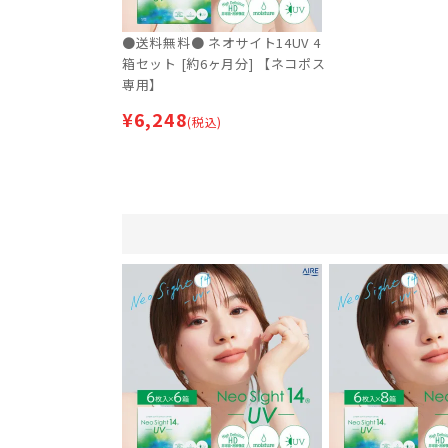
●送料無料● ネオサイト14UV 4
箱セット [約6ヶ月分] 【ネコポス
専用】
¥
6,248
(税込)