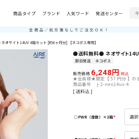
商品タイプ
ブランド
人気ワード
発送センター
全商品／処方箋なしでご注文ＯＫ！
ネオサイト14UV 4箱セット [約6ヶ月分] 【ネコポス専用】
●送料無料● ネオサイト14UV
即日発送
ネコポス
6,248
販売価格
税込
★会員様★限定【
57
円分 】のポ
商品番号
j-2-neo14uv-4
送料込
○PWR（度数）×2箱
(
必
須