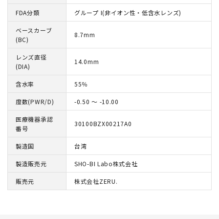
FDA分類
グループ I(非イオン性・低含水レンズ)
ベースカーブ
8.7mm
(BC)
レンズ直径
14.0mm
(DIA)
含水率
55％
度数(PWR/D)
-0.50 ～ -10.00
医療機器承認
30100BZX00217A0
番号
製造国
台湾
製造販売元
SHO-BI Labo株式会社
販売元
株式会社ZERU.