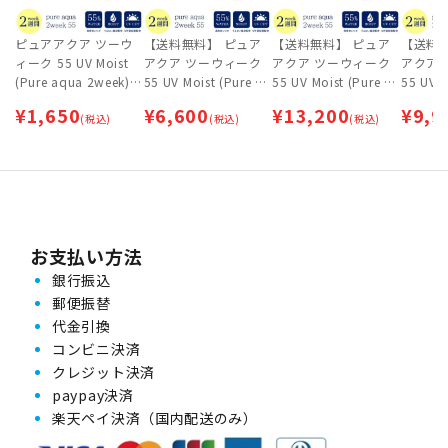
ピュアアクア ツーウ
【送料無料】 ピュア
【送料無料】 ピュア
【送料
ィーク 55 UV Moist
アクア ツーウィーク
アクア ツーウィーク
アクア
(Pure aqua 2week) 1
55 UV Moist (Pure aq
55 UV Moist (Pure aq
55 UV M
箱6枚入 | 2ウィーク・
ua 2week) 4箱セット
ua 2week) 8箱セット
ua 2week) 
¥
1,650
¥
6,600
¥
13,200
¥
9,9
2週間交換
(税込)
| 2ウィーク・2週間交
(税込)
| 2ウィーク・2週間交
(税込)
| 2ウ
換 【ネコポス専用】
換 【ネコポス専用】
換 【
お支払い方法
銀行振込
郵便振替
代金引換
コンビニ決済
クレジット決済
paypay決済
楽天ペイ決済（国内配送のみ）