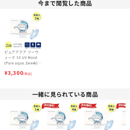
今まで閲覧した商品
ピュアアクア ツーウ
ィーク 55 UV Moist
(Pure aqua 2week) 2
箱セット | 2ウィー
¥
3,300
ク・2週間交換
(税込)
一緒に見られている商品