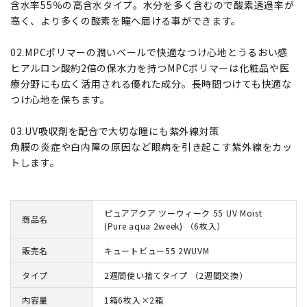
含水率55％の高含水タイプ。水分を多く含むので酸素透過率が
高く、より多くの酸素を瞳へ届ける事ができます。
02.MPCポリマーの潤いベールで快適なつけ心地とうるおい感
ヒアルロン酸約2倍の保水力を持つMPCポリマーは化粧品や医
療分野にも広く活用される優れた成分。長時間つけても快適な
つけ心地を保ちます。
03.UV吸収剤を配合で大切な瞳にも紫外線対策
角膜の炎症や白内障の原因など眼病を引き起こす紫外線をカッ
トします。
ピュアアクア ツーウィーク 55 UV Moist
商品名
(Pure aqua 2week) （6枚入）
販売名
キュートビュー55 2WUVM
タイプ
2週間使い捨てタイプ （2週間交換）
内容量
1箱6枚入×2箱