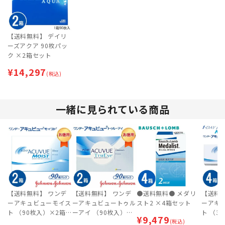
【送料無料】 デイリ
ーズアクア 90枚パッ
ク ×2箱セット
¥
14,297
(税込)
一緒に見られている商品
【送料無料】 ワンデ
【送料無料】 ワンデ
●送料無料● メダリ
【送料
ーアキュビューモイス
ーアキュビュートゥル
スト2 ×4箱セット
ーアキ
ト （90枚入）×2箱セ
ーアイ （90枚入）×2
ト （3
¥
9,479
ット
箱セット
(税込)
ット