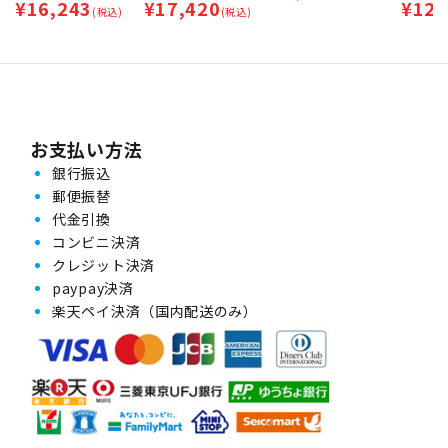
¥
16,243
¥
17,420
¥
12,
(税込)
(税込)
お支払い方法
銀行振込
郵便振替
代金引換
コンビニ決済
クレジット決済
paypay決済
楽天ペイ決済（国内配送のみ）