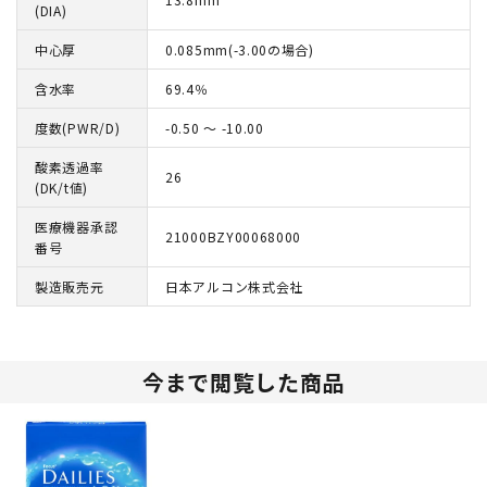
(DIA)
中心厚
0.085mm(-3.00の場合)
含水率
69.4％
度数(PWR/D)
-0.50 ～ -10.00
酸素透過率
26
(DK/t値)
医療機器承認
21000BZY00068000
番号
製造販売元
日本アルコン株式会社
今まで閲覧した商品