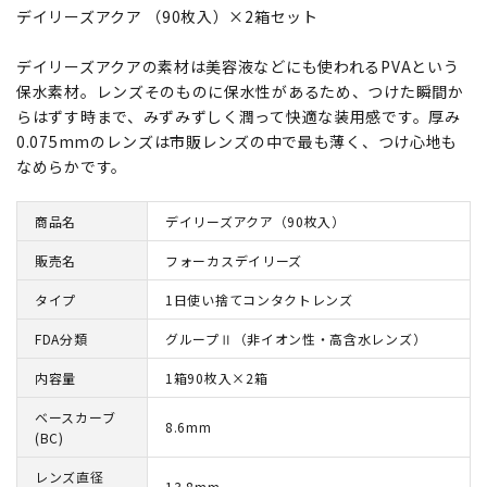
デイリーズアクア （90枚入）×2箱セット
デイリーズアクアの素材は美容液などにも使われるPVAという
保水素材。レンズそのものに保水性があるため、つけた瞬間か
らはずす時まで、みずみずしく潤って快適な装用感です。厚み
0.075mmのレンズは市販レンズの中で最も薄く、つけ心地も
なめらかです。
商品名
デイリーズアクア（90枚入）
販売名
フォーカスデイリーズ
タイプ
1日使い捨てコンタクトレンズ
FDA分類
グループⅡ（非イオン性・高含水レンズ）
内容量
1箱90枚入×2箱
ベースカーブ
8.6mm
(BC)
レンズ直径
13.8mm