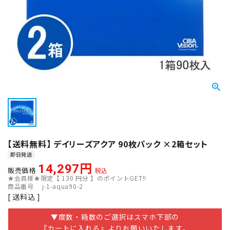
【送料無料】 デイリーズアクア 90枚パック ×2箱セット
即日発送
14,297
販売価格
税込
★会員様★限定【
130
円分 】のポイントGET!!
商品番号
j-1-aqua90-2
送料込
▼度数・箱数のご選択はスマホ下部の
『カートに入れる』よりお願いいたします。