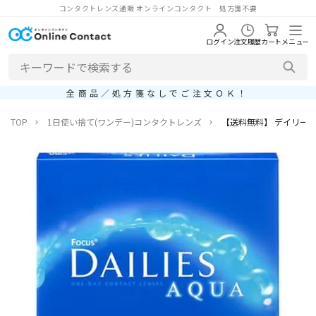
コンタクトレンズ通販 オンラインコンタクト 処方箋不要
ログイン
注文履歴
カート
メニュー
全商品／処方箋なしでご注文ＯＫ！
TOP
1日使い捨て(ワンデー)コンタクトレンズ
【送料無料】 デイリーズ