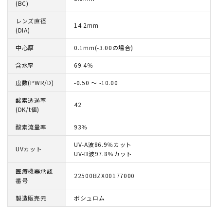
(BC)
レンズ直径
14.2mm
(DIA)
中心厚
0.1mm(-3.00の場合)
含水率
69.4％
度数(PWR/D)
-0.50 ～ -10.00
酸素透過率
42
(DK/t値)
酸素流量率
93％
UV-A波86.9％カット
UVカット
UV-B波97.8％カット
医療機器承認
22500BZX00177000
番号
製造販売元
ボシュロム