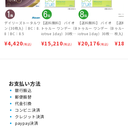
デイリーズトータルワ
【送料無料】 バイオ
【送料無料】 バイオ
【送料
ン (30枚入) ｜BC：8.
トゥルー ワンデー（B
トゥルー ワンデー（B
ゥルー ワ
8｜BC：8.5
iotrue 1day）30枚入
iotrue 1day）30枚入
枚入) 2
6箱セット | 処方箋な
8箱セット | 処方箋な
方箋な
¥
4,420
¥
15,210
¥
20,176
¥
18,
(税込)
し・処方箋不要
(税込)
し・処方箋不要
(税込)
お支払い方法
銀行振込
郵便振替
代金引換
コンビニ決済
クレジット決済
paypay決済