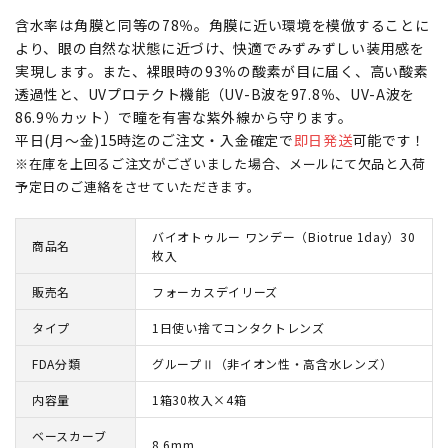
含水率は角膜と同等の78％。角膜に近い環境を模倣することに
より、眼の自然な状態に近づけ、快適でみずみずしい装用感を
実現します。また、裸眼時の93％の酸素が目に届く、高い酸素
透過性と、UVプロテクト機能（UV-B波を97.8％、UV-A波を
86.9％カット）で瞳を有害な紫外線から守ります。
平日(月～金)15時迄のご注文・入金確定で
即日発送
可能です！
※在庫を上回るご注文がございました場合、メールにて欠品と入荷
予定日のご連絡をさせていただきます。
バイオトゥルー ワンデー（Biotrue 1day）30
商品名
枚入
販売名
フォーカスデイリーズ
タイプ
1日使い捨てコンタクトレンズ
FDA分類
グループⅡ（非イオン性・高含水レンズ）
内容量
1箱30枚入×4箱
ベースカーブ
8.6mm