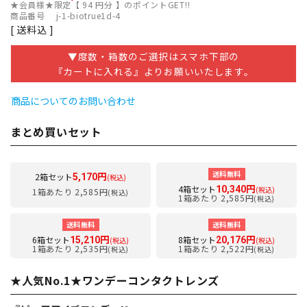
★会員様★限定【
94
円分 】のポイントGET!!
商品番号
j-1-biotrue1d-4
送料込
▼度数・箱数のご選択はスマホ下部の
『カートに入れる』よりお願いいたします。
商品についてのお問い合わせ
まとめ買いセット
送料無料
2箱セット
5,170円
(税込)
4箱セット
10,340円
(税込)
1箱あたり 2,585円
(税込)
1箱あたり 2,585円
(税込)
送料無料
送料無料
6箱セット
8箱セット
15,210円
20,176円
(税込)
(税込)
1箱あたり 2,535円
1箱あたり 2,522円
(税込)
(税込)
★人気No.1★ワンデーコンタクトレンズ