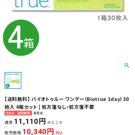
【送料無料】 バイオトゥルー ワンデー（Biotrue 1day）30
枚入 4箱セット | 処方箋なし・処方箋不要
SALE
送料無料
高含水
11,110
通常
のところ
10,340
販売価格
税込