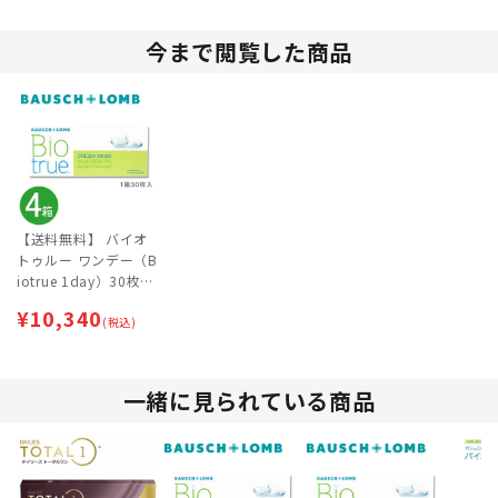
今まで閲覧した商品
【送料無料】 バイオ
トゥルー ワンデー（B
iotrue 1day）30枚入
4箱セット | 処方箋な
¥
10,340
し・処方箋不要
(税込)
一緒に見られている商品