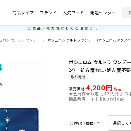
商品タイプ
ブランド
人気ワード
発送センター
全商品／処方箋なしでご注文ＯＫ！
ュロム ウルトラ ワンデー
ボシュロム ウルトラ ワンデー（ボシュロム アクアロ
ボシュロム ウルトラ ワンデー
ン） | 処方箋なし・処方箋不
取り寄せ
4,200
販売価格
税込
★会員様★限定【
42
円分 】のポ
商品番号
s-1-blultra1day
○PWR（度数）
(