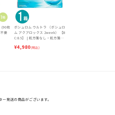
(90枚
ボシュロム ウルトラ （ボシュロ
箋不要
ム アクアロックス 2week） 【B
C:8.5】 | 処方箋なし・処方箋不
要
¥
4,980
(税込)
ター発送の商品がございます。