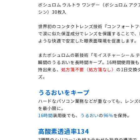
ボシュロム ウルトラ ワンデー（ボシュロム アク
シン）30枚入
世界初のコンタクトレンズ技術『コンフォートフ
で涙に似た保湿成分でレンズを保護することで、
ような快適で安定した眼表面環境を促進します。
またボシュロムの新技術「モイスチャーシール 
瞬間のうるおいを長時間キープ。16時間使用後も
持出来る、
処方箋不要（処方箋なし）
の1日交換
ズ。
うるおいをキープ
ハードなパソコン業務などが重なっても、レンズ
を最小限に。
16時間
装用後でも、
うるおい
の
96％
を保持。
高酸素透過率134
3種類のシリコーンを組み合わせた独自の構造で