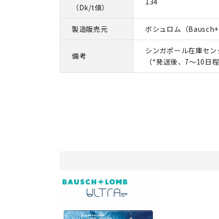
134
（Dk/t値）
製造販売元
ボシュロム（Bausch+
シンガポール在庫セン
備考
（*発送後、7～10日