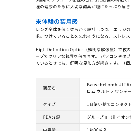
瞳の健康のために大切な酸素が瞳にたっぷり届き
未体験の装用感
レンズ全体を薄く柔らかく設計しつつ、 エッジ
求。つけていることを忘れそうになる、ストレス
High Definition Optics（鮮明な解像度
ープでクリアな視界を保ちます。 パソコンやタ
ているときでも、鮮明な見え方が続きます。（個
Bausch+Lomb ULTR
商品名
ロム ウルトラ ワンデー
タイプ
1日使い捨てコンタク
FDA分類
グループⅡ（非イオン
内容量
1箱30枚入