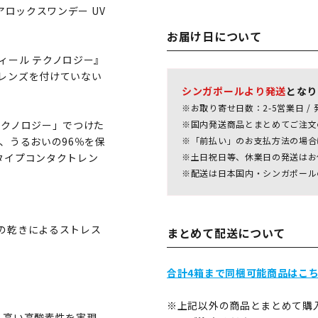
アロックスワンデー UV
お届け日について
ィール テクノロジー』
レンズを付けていない
シンガポールより発送
となり
※お取り寄せ日数：2-5営業日 / 
テクノロジー」でつけた
※国内発送商品とまとめてご注文
、うるおいの96％を保
※「前払い」のお支払方法の場合
タイプコンタクトレン
※土日祝日等、休業日の発送はお
※配送は日本国内・シンガポール
の乾きによるストレス
まとめて配送について
合計4箱まで同梱可能商品はこち
※上記以外の商品とまとめて購
、高い高酸素性を実現。