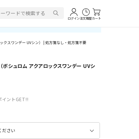
ログイン
注文履歴
カート
ックスワンデー UVシン） | 処方箋なし・処方箋不要
（ボシュロム アクアロックスワンデー UVシ
要
イントGET!!