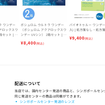
ラ ワンデー
ボシュロム ウルトラ ワンデー
バイオトゥルー ワンデー 
アロックスワ
（ボシュロム アクアロックスワ
入) | 処方箋なし・処方
箱セット | 処
ンデー UVシン） 2箱セット | 処
¥
9,400
(税込)
不要
方箋なし・処方箋不要
¥
8,400
(税込)
配送について
当店では、国内センター発送の商品と、シンガポールセン
同じ発送センターの商品は同梱ができます。
シンガポールセンター発送のレンズ