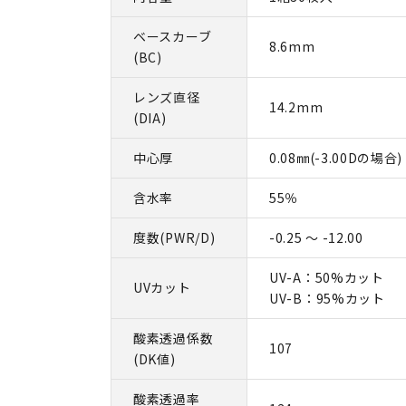
ベースカーブ
8.6mm
(BC)
レンズ直径
14.2mm
(DIA)
中心厚
0.08㎜(-3.00Dの場合)
含水率
55％
度数(PWR/D)
-0.25 ～ -12.00
UV-A：50%カット
UVカット
UV-B：95%カット
酸素透過係数
107
(DK値)
酸素透過率