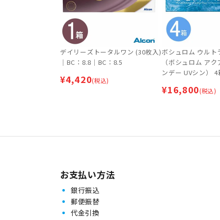
デイリーズトータルワン (30枚入)
ボシュロム ウルト
｜BC：8.8｜BC：8.5
（ボシュロム アク
ンデー UVシン） 4
¥
4,420
(税込)
方箋なし・処方箋
¥
16,800
(税込)
お支払い方法
銀行振込
郵便振替
代金引換