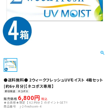
●送料無料● 2ウィークフレッシュUVモイスト 4箱セット
[約6ヶ月分]【ネコポス専用】
即日発送
ネコポス
6,800
販売価格
税込
★会員様★限定【
62
円分 】のポイントGET!!
商品番号
j-2-freshuvm-4