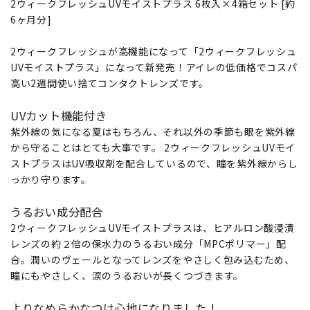
2ウィークフレッシュUVモイストプラス 6枚入×4箱セット [約
6ヶ月分]
2ウィークフレッシュが高機能になって「2ウィークフレッシュ
UVモイストプラス」になって新発売！アイレの低価格でコスパ
高い2週間使い捨てコンタクトレンズです。
UVカット機能付き
紫外線の気になる夏はもちろん、それ以外の季節も眼を紫外線
から守ることはとても大事です。 2ウィークフレッシュUVモイ
ストプラスはUV吸収剤を配合しているので、瞳を紫外線からし
っかり守ります。
うるおい成分配合
2ウィークフレッシュUVモイストプラスは、ヒアルロン酸浸漬
レンズの約２倍の保水力のうるおい成分「MPCポリマー」配
合。潤いのヴェールとなってレンズをやさしく包み込むため、
瞳にもやさしく、涙のうるおいが長くつづきます。
よりなめらかなつけ心地になりました！