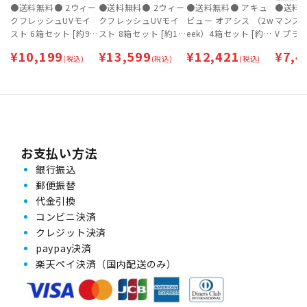
●送料無料● 2ウィー
●送料無料● 2ウィー
●送料無料● アキュ
●送料
クフレッシュUVモイ
クフレッシュUVモイ
ビュー オアシス （2w
マンスリ
スト 6箱セット [約9
スト 8箱セット [約1
eek）4箱セット [約6
V プラス 
ヶ月分]【ネコポス専
年分]【ネコポス専
ヶ月分]【ネコポス専
hlyFine
¥
10,199
¥
13,599
¥
12,421
¥
7,4
用】
(税込)
用】
(税込)
用】
(税込)
セット 
【ネコ
お支払い方法
銀行振込
郵便振替
代金引換
コンビニ決済
クレジット決済
paypay決済
楽天ペイ決済（国内配送のみ）