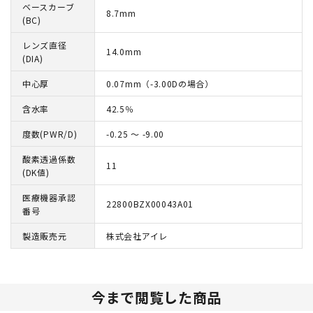
ベースカーブ
8.7mm
(BC)
レンズ直径
14.0mm
(DIA)
中心厚
0.07mm（-3.00Dの場合）
含水率
42.5％
度数(PWR/D)
-0.25 ～ -9.00
酸素透過係数
11
(DK値)
医療機器承認
22800BZX00043A01
番号
製造販売元
株式会社アイレ
今まで閲覧した商品