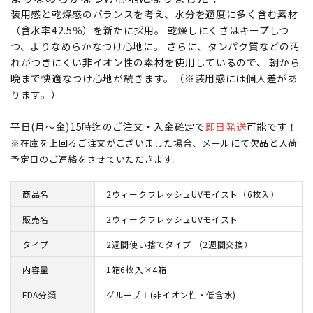
装用感と乾燥感のバランスを考え、水分を適度に多く含む素材
（含水率42.5％）を新たに採用。 乾燥しにくさはキープしつ
つ、よりなめらかなつけ心地に。 さらに、タンパク質などの汚
れがつきにくい非イオン性の素材を使用しているので、 朝から
晩まで快適なつけ心地が続きます。（※装用感には個人差があ
ります。）
平日(月～金)15時迄のご注文・入金確定で
即日発送
可能です！
※在庫を上回るご注文がございました場合、メールにて欠品と入荷
予定日のご連絡をさせていただきます。
商品名
2ウィークフレッシュUVモイスト（6枚入）
販売名
2ウィークフレッシュUVモイスト
タイプ
2週間使い捨てタイプ （2週間交換）
内容量
1箱6枚入×4箱
FDA分類
グループⅠ(非イオン性・低含水)