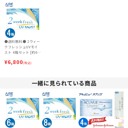
●送料無料● 2ウィー
クフレッシュUVモイ
スト 4箱セット [約6
ヶ月分]【ネコポス専
¥
6,800
用】
(税込)
一緒に見られている商品