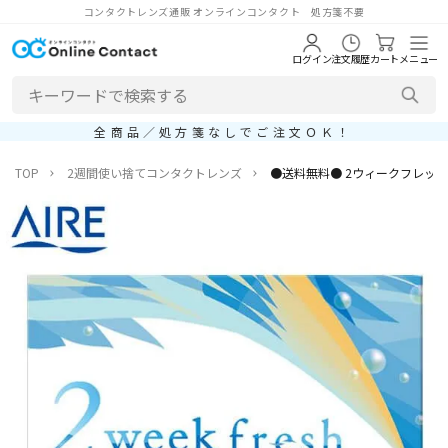
コンタクトレンズ通販 オンラインコンタクト 処方箋不要
ログイン
注文履歴
カート
メニュー
全商品／処方箋なしでご注文ＯＫ！
TOP
2週間使い捨てコンタクトレンズ
●送料無料● 2ウィークフレッシュ