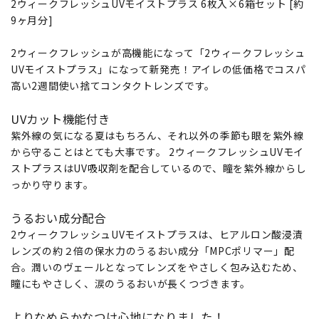
2ウィークフレッシュUVモイストプラス 6枚入×6箱セット [約
9ヶ月分]
2ウィークフレッシュが高機能になって「2ウィークフレッシュ
UVモイストプラス」になって新発売！アイレの低価格でコスパ
高い2週間使い捨てコンタクトレンズです。
UVカット機能付き
紫外線の気になる夏はもちろん、それ以外の季節も眼を紫外線
から守ることはとても大事です。 2ウィークフレッシュUVモイ
ストプラスはUV吸収剤を配合しているので、瞳を紫外線からし
っかり守ります。
うるおい成分配合
2ウィークフレッシュUVモイストプラスは、ヒアルロン酸浸漬
レンズの約２倍の保水力のうるおい成分「MPCポリマー」配
合。潤いのヴェールとなってレンズをやさしく包み込むため、
瞳にもやさしく、涙のうるおいが長くつづきます。
よりなめらかなつけ心地になりました！