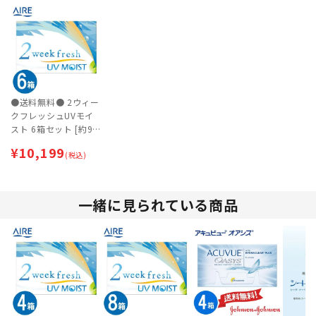
●送料無料● 2ウィー
クフレッシュUVモイ
スト 6箱セット [約9
ヶ月分]【ネコポス専
¥
10,199
用】
(税込)
一緒に見られている商品