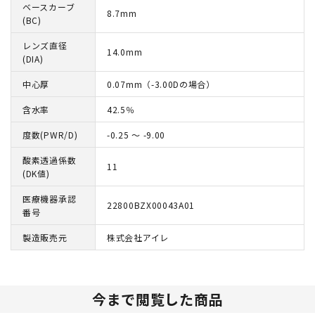
ベースカーブ
8.7mm
(BC)
レンズ直径
14.0mm
(DIA)
中心厚
0.07mm（-3.00Dの場合）
含水率
42.5％
度数(PWR/D)
-0.25 ～ -9.00
酸素透過係数
11
(DK値)
医療機器承認
22800BZX00043A01
番号
製造販売元
株式会社アイレ
今まで閲覧した商品