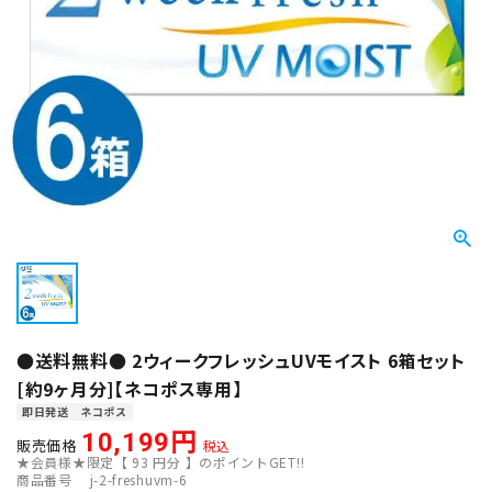
●送料無料● 2ウィークフレッシュUVモイスト 6箱セット
[約9ヶ月分]【ネコポス専用】
即日発送
ネコポス
10,199
販売価格
税込
★会員様★限定【
93
円分 】のポイントGET!!
商品番号
j-2-freshuvm-6