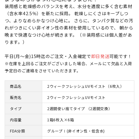
装用感と乾燥感のバランスを考え、水分を適度に多く含む素材
（含水率42.5％）を新たに採用。 乾燥しにくさはキープしつ
つ、よりなめらかなつけ心地に。 さらに、タンパク質などの汚
れがつきにくい非イオン性の素材を使用しているので、 朝から
晩まで快適なつけ心地が続きます。（※装用感には個人差があ
ります。）
平日(月～金)15時迄のご注文・入金確定で
即日発送
可能です！
※在庫を上回るご注文がございました場合、メールにて欠品と入荷
予定日のご連絡をさせていただきます。
商品名
2ウィークフレッシュUVモイスト（6枚入）
販売名
2ウィークフレッシュUVモイスト
タイプ
2週間使い捨てタイプ （2週間交換）
内容量
1箱6枚入×6箱
FDA分類
グループⅠ(非イオン性・低含水)