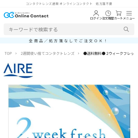
コンタクトレンズ通販 オンラインコンタクト 処方箋不要
ログイン
注文履歴
カート
メニュー
全商品／処方箋なしでご注文ＯＫ！
TOP
2週間使い捨てコンタクトレンズ
●送料無料● 2ウィークフレッシュ