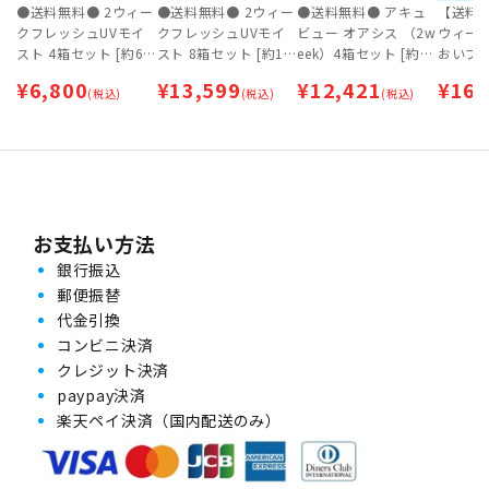
●送料無料● 2ウィー
●送料無料● 2ウィー
●送料無料● アキュ
【送料無
クフレッシュUVモイ
クフレッシュUVモイ
ビュー オアシス （2w
ウィー
スト 4箱セット [約6
スト 8箱セット [約1
eek）4箱セット [約6
おいプ
ヶ月分]【ネコポス専
年分]【ネコポス専
ヶ月分]【ネコポス専
ト [約9
¥
6,800
¥
13,599
¥
12,421
¥
16,
用】
(税込)
用】
(税込)
用】
(税込)
| 2we
【ネコ
お支払い方法
銀行振込
郵便振替
代金引換
コンビニ決済
クレジット決済
paypay決済
楽天ペイ決済（国内配送のみ）