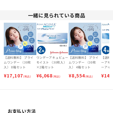
一緒に見られている商品
【送料無料】 プライ
ワンデーアキュビュー
【送料無料】 プライ
【送料
ムワンデー （30枚
モイスト （30枚入）
ムワンデー （30枚
ーアキ
入） 8箱セット
×2箱セット
入） 4箱セット
ーアイ 
箱セッ
¥
17,107
¥
6,068
¥
8,554
¥
14,
(税込)
(税込)
(税込)
お支払い方法