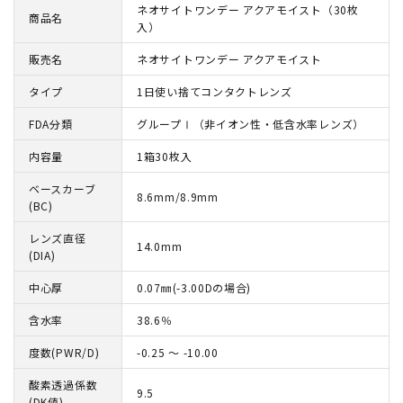
ネオサイトワンデー アクアモイスト（30枚
商品名
入）
販売名
ネオサイトワンデー アクアモイスト
タイプ
1日使い捨てコンタクトレンズ
FDA分類
グループⅠ（非イオン性・低含水率レンズ）
内容量
1箱30枚入
ベースカーブ
8.6mm/8.9mm
(BC)
レンズ直径
14.0mm
(DIA)
中心厚
0.07㎜(-3.00Dの場合)
含水率
38.6％
度数(PWR/D)
-0.25 ～ -10.00
酸素透過係数
9.5
(DK値)