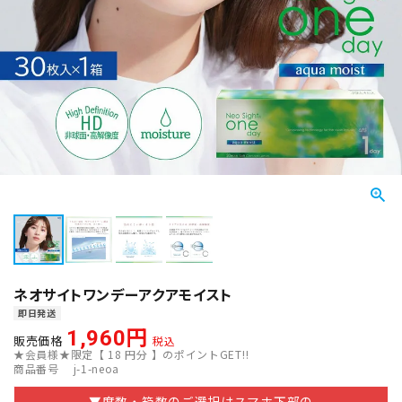
ネオサイトワンデーアクアモイスト
即日発送
1,960
販売価格
税込
★会員様★限定【
18
円分 】のポイントGET!!
商品番号
j-1-neoa
▼度数・箱数のご選択はスマホ下部の