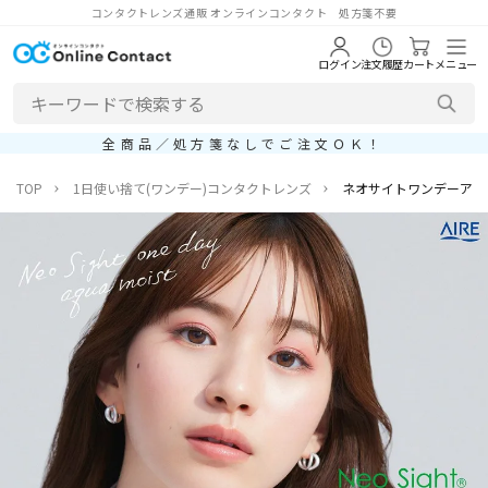
コンタクトレンズ通販 オンラインコンタクト 処方箋不要
ログイン
注文履歴
カート
メニュー
全商品／処方箋なしでご注文ＯＫ！
TOP
1日使い捨て(ワンデー)コンタクトレンズ
ネオサイトワンデーアク