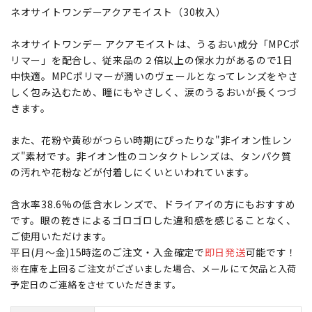
ネオサイトワンデーアクアモイスト（30枚入）
ネオサイトワンデー アクアモイストは、うるおい成分「MPCポ
リマー」を配合し、従来品の２倍以上の保水力があるので1日
中快適。MPCポリマーが潤いのヴェールとなってレンズをやさ
しく包み込むため、瞳にもやさしく、涙のうるおいが長くつづ
きます。
また、花粉や黄砂がつらい時期にぴったりな"非イオン性レン
ズ"素材です。非イオン性のコンタクトレンズは、タンパク質
の汚れや花粉などが付着しにくいといわれています。
含水率38.6%の低含水レンズで、ドライアイの方にもおすすめ
です。眼の乾きによるゴロゴロした違和感を感じることなく、
ご使用いただけます。
平日(月～金)15時迄のご注文・入金確定で
即日発送
可能です！
※在庫を上回るご注文がございました場合、メールにて欠品と入荷
予定日のご連絡をさせていただきます。