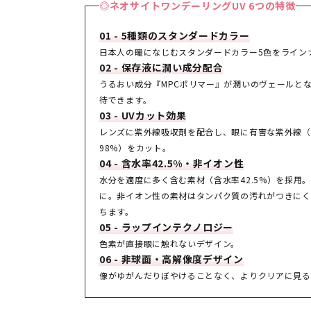
◎ネオサイトワンデーリングUV 6つの特徴
01 - 5種類のスタンダードカラー
日本人の瞳になじむスタンダードカラー5色をライン
02 - 保存液に潤い成分配合
うるおい成分『MPCポリマー』が潤いのヴェールと
待できます。
03 - UVカット効果
レンズに紫外線吸収剤を配合し、眼に有害な紫外線（UV-A
98%）をカット。
04 - 含水率42.5%・非イオン性
水分を適度に多く含む素材（含水率42.5%）を採用
に。非イオン性の素材はタンパク質の汚れがつきにく
ちます。
05 - ラップインテクノロジー
色素が直接眼に触れないデザイン。
06 - 非球面・高解像度デザイン
像がゆがんだりぼやけることなく、よりクリアに見る