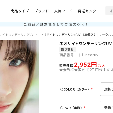
商品タイプ
ブランド
人気ワード
発送センター
全商品／処方箋なしでご注文ＯＫ！
サイトワンデーリングUV
ネオサイトワンデーリングUV （30枚入） | サークル
ネオサイトワンデーリングUV （
取り寄せ
商品番号
j-1-neoruv
2,952
販売価格
税込
★会員様★限定【
27
円分 】のポ
○COLOR（カラー）
(
必
須
○PWR（度数）
)
(