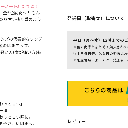
レーノート』
が登場！
全6色展開へ！ ひん
発送日（取寄せ）について
のり甘い残り香のよう
レンズの代表的なワンデ
平日（月～木）12時までの
瞳の印象アップ。
※他の商品とまとめて購入された
の悪い方(度が強い方)も
※土日祝日等、休業日の発送はお
※配達地域によっては、発送後2
----
わっと甘い」
一滴。
わっと甘い瞳に。
レビュー
るやさしい印象へ。