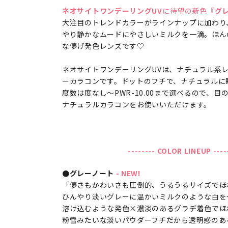
ネオサイトワンデーリングUV
に待望の新色
『グ
大注目のトレンドカラーがラインナップに加わり、
やり静かなムードにやさしいミルクを一滴。ほん
な儚げ発色レンズです♡
ネオサイトワンデーリングUVは、ナチュラル系
ーカラコンです。ドットのフチで、ナチュラルに
度数は度なし～PWR-10.00まで選べるので、目
ナチュラルカラコンをお使いいただけます。
-------- COLOR LINEUP ----
●グレーノート
- NEW!
「儚さもかわいさも圧倒的、うるうるサイズでほ
ひんやり淡いグレーに温かいミルクのような白を
溶け込むような発色×濃淡のあるグラデ着色でほ
粉雪みたいな淡いパウダーフチだから透明感のあ