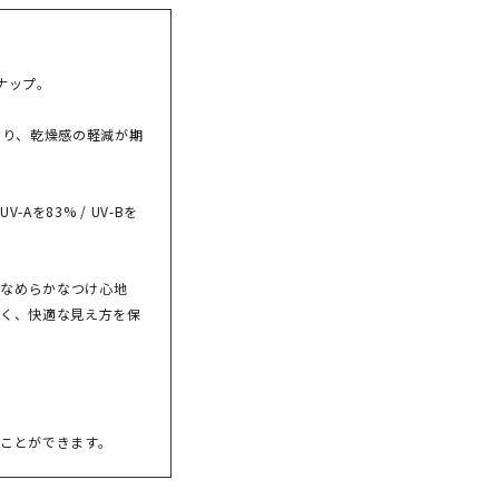
ナップ。
なり、乾燥感の軽減が期
を83% / UV-Bを
。なめらかなつけ心地
く、快適な見え方を保
ことができます。