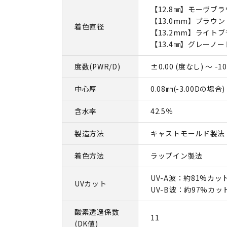
【12.8㎜】モーヴブ
【13.0mm】ブラウン 
着色直径
【13.2mm】ライト
【13.4㎜】グレーノー
度数(PWR/D)
±0.00 (度なし) ～ -10
中心厚
0.08㎜(-3.00Dの場合)
含水率
42.5％
製造方法
キャストモールド製法
着色方法
ラップイン製法
UV-A波：約81%カッ
UVカット
UV-B波：約97%カッ
酸素透過係数
11
(DK値)