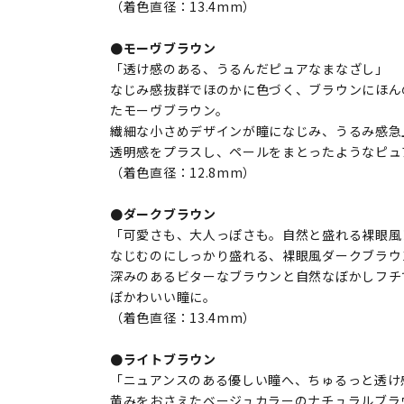
（着色直径：13.4mm）
●モーヴブラウン
「透け感のある、うるんだピュアなまなざし」
なじみ感抜群でほのかに色づく、ブラウンにほん
たモーヴブラウン。
繊細な小さめデザインが瞳になじみ、うるみ感急
透明感をプラスし、ペールをまとったようなピュ
（着色直径：12.8mm）
●ダークブラウン
「可愛さも、大人っぽさも。自然と盛れる裸眼風
なじむのにしっかり盛れる、裸眼風ダークブラウ
深みのあるビターなブラウンと自然なぼかしフチ
ぽかわいい瞳に。
（着色直径：13.4mm）
●ライトブラウン
「ニュアンスのある優しい瞳へ、ちゅるっと透け
黄みをおさえたベージュカラーのナチュラルブラ