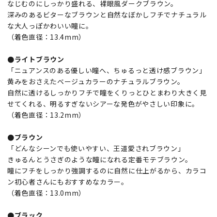
なじむのにしっかり盛れる、裸眼風ダークブラウン。
深みのあるビターなブラウンと自然なぼかしフチでナチュラル
な大人っぽかわいい瞳に。
（着色直径：13.4mm）
●ライトブラウン
「ニュアンスのある優しい瞳へ、ちゅるっと透け感ブラウン」
黄みをおさえたベージュカラーのナチュラルブラウン。
自然に透けるしっかりフチで瞳をくりっとひとまわり大きく見
せてくれる、明るすぎないシアーな発色がやさしい印象に。
（着色直径：13.2mm）
●ブラウン
「どんなシーンでも使いやすい、王道愛されブラウン」
きゅるんとうさぎのような瞳になれる定番モテブラウン。
瞳にフチをしっかり強調するのに自然に仕上がるから、カラコ
ン初心者さんにもおすすめなカラー。
（着色直径：13.0mm）
●ブラック