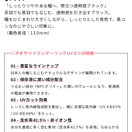
「しっとりツヤのある瞳へ、際立つ透明感ブラック」
茶目でも黒目でもなじむ、透明感を引き出すブラック。
瞳をひとまわり大きくしながら、しっとりとした発色で、黒コ
ンなのにやさしい印象に。
（着色直径：13.0mm）
◎ネオサイトワンデーリングUV 6つの特徴
01 - 豊富なラインナップ
日本人の瞳になじむナチュラルなデザインが展開されています。
02 - 保存液に潤い成分配合
うるおい成分『MPCポリマー』が潤いのヴェールとなり、乾燥感
の軽減が期待できます。
03 - UVカット効果
レンズに紫外線吸収剤を配合し、眼に有害な紫外線（UV-Aを83%
/ UV-Bを98%）をカット。
04 - 含水率42.5%・非イオン性
水分を適度に多く含む素材（含水率42.5%）を採用。なめらかな