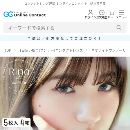
コンタクトレンズ通販 オンラインコンタクト 処方箋不要
ログイン
注文履歴
カート
メニュー
全商品／処方箋なしでご注文ＯＫ！
TOP
1日使い捨て(ワンデー)コンタクトレンズ
ネオサイトワンデーリン