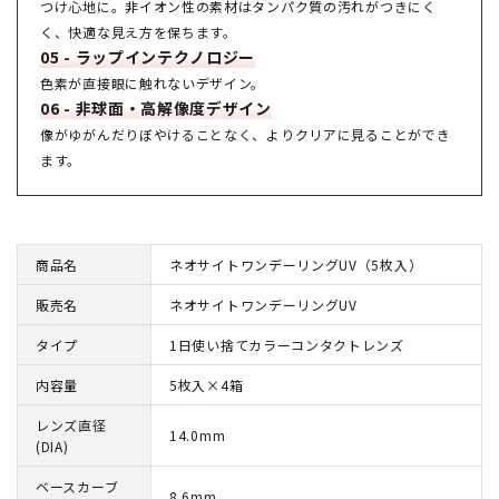
つけ心地に。非イオン性の素材はタンパク質の汚れがつきにく
く、快適な見え方を保ちます。
05 - ラップインテクノロジー
色素が直接眼に触れないデザイン。
06 - 非球面・高解像度デザイン
像がゆがんだりぼやけることなく、よりクリアに見ることができ
ます。
商品名
ネオサイトワンデーリングUV（5枚入）
販売名
ネオサイトワンデーリングUV
タイプ
1日使い捨てカラーコンタクトレンズ
内容量
5枚入×4箱
レンズ直径
14.0mm
(DIA)
ベースカーブ
8.6mm