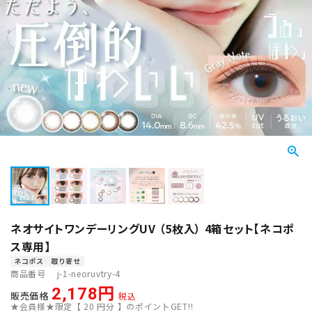
ネオサイトワンデーリングUV （5枚入） 4箱セット【ネコポ
ス専用】
ネコポス
取り寄せ
商品番号
j-1-neoruvtry-4
2,178
販売価格
税込
★会員様★限定【
20
円分 】のポイントGET!!