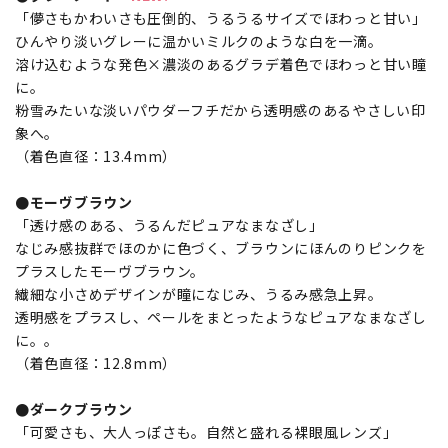
「儚さもかわいさも圧倒的、うるうるサイズでほわっと甘い」
ひんやり淡いグレーに温かいミルクのような白を一滴。
溶け込むような発色×濃淡のあるグラデ着色でほわっと甘い瞳
に。
粉雪みたいな淡いパウダーフチだから透明感のあるやさしい印
象へ。
（着色直径：13.4mm）
●モーヴブラウン
「透け感のある、うるんだピュアなまなざし」
なじみ感抜群でほのかに色づく、ブラウンにほんのりピンクを
プラスしたモーヴブラウン。
繊細な小さめデザインが瞳になじみ、うるみ感急上昇。
透明感をプラスし、ペールをまとったようなピュアなまなざし
に。。
（着色直径：12.8mm）
●ダークブラウン
「可愛さも、大人っぽさも。自然と盛れる裸眼風レンズ」