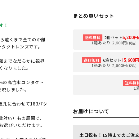
まとめ買いセット
す！
2箱セット
送料無料
5,200円
から遠くまで全ての距離
1箱あたり 2,600円
(税込)
ンタクトレンズです。
6箱セット
送料無料
15,600
離までなだらかに視界
1箱あたり 2,600円
(税込)
くなりました。
8％の高含水コンタクト
送料無
1
実現しました。
孔に合わせて183パタ
お届けについて
度数対応）もの展開で、
お選びいただけます。
土日祝も！15時までのご注