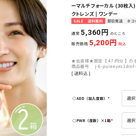
ーマルチフォーカル (30枚入
クトレンズ | ワンデー
SALE
送料無料
即日発送
ネコ
5,360
通常
のところ
5,200
販売価格
税込
★会員様★限定【
47
円分 】のポ
商品番号
j-6-pureeyes1dmf
送料込
○ADD（加入度数）
(
必
須
○PWR（度数）×1箱
)
(
必