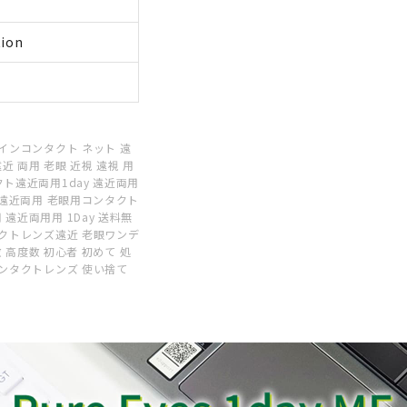
tion
インコンタクト ネット 遠
 両用 老眼 近視 遠視 用
ト遠近両用1day 遠近両用
 遠近両用 老眼用コンタクト
遠近両用用 1Day 送料無
タクトレンズ遠近 老眼ワンデ
数 高度数 初心者 初めて 処
コンタクトレンズ 使い捨て