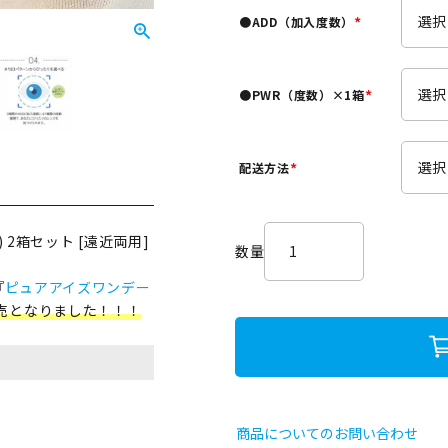
須
●ADD（加入度数）
)
(
必
須
●PWR（度数）×1箱
)
(
必
須
配送方法
)
(
必
須
 2箱セット [遠近両用]
)
『
ピュアアイズワンデー
売となりました！！！
。
商品についてのお問い合わせ