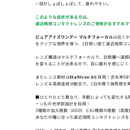
✅目がしょぼしょぼして、疲れやすい。
このような症状がある方は、
遠近両用コンタクトレンズのご使用がおすすめで
ピュアアイズワンデー マルチフォーカル
は近く
をクリアな視界を保つ、1日使い捨て遠近両用コ
レンズ構造はマルチフォーカルで、近距離～遠距
を変えることが出来るので、目に疲れを感じにく
またレンズ素材は
Etafilcon A
を採用！含水率5
レンズ＆高保湿成分配合で、1日中潤う装用感を
■ひとりひとり異なり、年齢によっても変化する瞳
ーンもの光学部設計を採用！
3種類の加入度数（ADD）と61種類の度数（高
あなたの瞳に合った遠近両用コンタクトレンズを