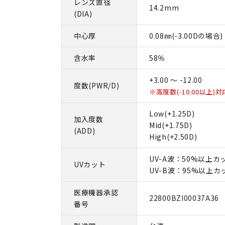
レンズ直径
14.2mm
(DIA)
中心厚
0.08㎜(-3.00Dの場合)
含水率
58％
+3.00 ～ -12.00
度数(PWR/D)
※高度数(-10.00以上)対
Low(+1.25D)
加入度数
Mid(+1.75D)
(ADD)
High(+2.50D)
UV-A波：50%以上カ
UVカット
UV-B波：95%以上カ
医療機器承認
22800BZI00037A36
番号