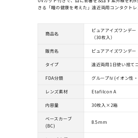
UVカット付きで、目に影響を及ぼす紫外線を約9
きる「瞳の健康を考えた」遠近両用コンタクトレ
ピュアアイズワンデー
商品名
（30枚入）
販売名
ピュアアイズワンデー
タイプ
遠近両用1日使い捨て
FDA分類
グループⅣ(イオン性・
レンズ素材
Etafilcon A
内容量
30枚入×2箱
ベースカーブ
8.5mm
(BC)