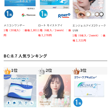
メニコンワンデー
ロート モイストアイ
エンジェルアイズ2ウィーク
1箱（30枚入）：価格 2,801
1箱（6枚入／2week）：価
UVM
円
格 3,278円
1箱（6枚入／2week）：価
格 2,321円
BC:8.7 人気ランキング
1位
2位
3位