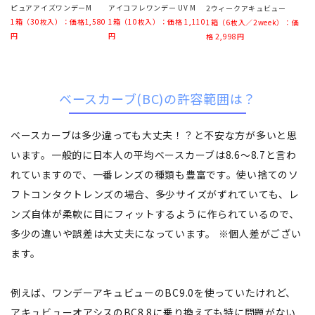
ピュアアイズワンデーM
アイコフレワンデー UV M
2ウィークアキュビュー
1箱（30枚入）：価格1,580
1箱（10枚入）：価格 1,110
1箱（6枚入／2week）：価
円
円
格 2,998円
ベースカーブ(BC)の許容範囲は？
ベースカーブは多少違っても大丈夫！？と不安な方が多いと思
います。一般的に日本人の平均ベースカーブは8.6～8.7と言わ
れていますので、一番レンズの種類も豊富です。使い捨てのソ
フトコンタクトレンズの場合、多少サイズがずれていても、レ
ンズ自体が柔軟に目にフィットするように作られているので、
多少の違いや誤差は大丈夫になっています。 ※個人差がござい
ます。
例えば、ワンデーアキュビューのBC9.0を使っていたけれど、
アキュビューオアシスのBC8.8に乗り換えても特に問題がない