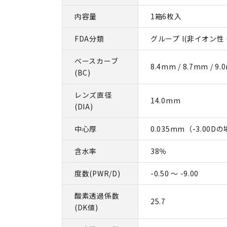
内容量
1箱6枚入
FDA分類
グループ I(非イオン
ベースカーブ
8.4mm / 8.7mm / 9
(BC)
レンズ直径
14.0mm
(DIA)
中心厚
0.035mm（-3.00D
含水率
38％
度数(PWR/D)
-0.50 ～ -9.00
酸素透過係数
25.7
(DK値)