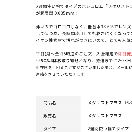
2週間使い捨てタイプのボシュロム「メダリスト
が超薄型 0.035mm！
薄いのでゴロゴロしなく、低含水38.6％でレン
して保つ為、長時間装用しても乾きにくくなって
イオン性素材で汚れがつきにいので、とても人気
平日(月～金)15時迄のご注文・入金確定で
即日発
※
BC8.4はお取り寄せ
となり、発送までに2～3
※在庫を上回るご注文がございました場合、メール
連絡をさせていただきます。
商品名
メダリストプラス（6
販売名
メダリストプラス
タイプ
2週間使い捨てタイプ 