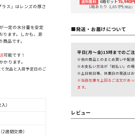
6箱セット
送料無料
15,940
プラス」はレンズの厚さ
1箱あたり 2,657円
(税込)
ズが一定の水分量を安定
■発送・お届けについて
おります。しかも、非
の商品です。
平日(月～金)15時までのご
送
可能です！
※他の商品とのまとめ買いや配達
日かかります。
※お支払い方法が「前払い」の場
にて欠品と入荷予定日のご
※土日祝日等、休業日の発送はお
※当店在庫を上回るご注文があっ
ます。
枚入）
レビュー
（2週間交換）