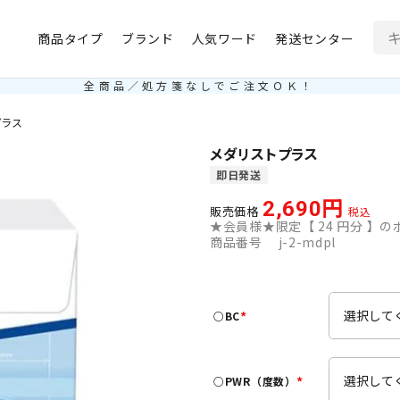
商品タイプ
ブランド
人気ワード
発送センター
全商品／処方箋なしでご注文ＯＫ！
プラス
メダリストプラス
即日発送
2,690
販売価格
税込
★会員様★限定【
24
円分 】のポ
商品番号
j-2-mdpl
○BC
(
必
須
○PWR（度数）
)
(