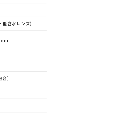
性・低含水レンズ)
.0mm
の場合）