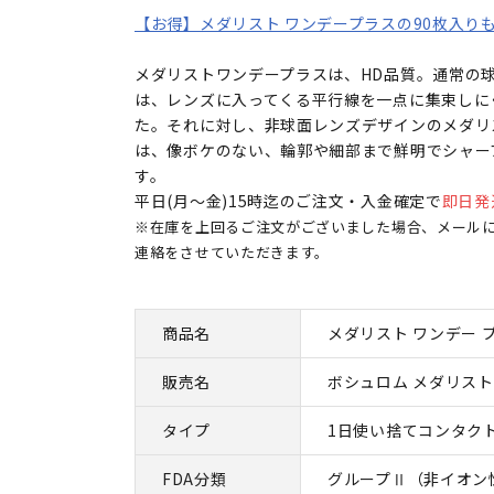
【お得】メダリスト ワンデープラスの90枚入り
メダリストワンデープラスは、HD品質。通常の
は、レンズに入ってくる平行線を一点に集束しに
た。それに対し、非球面レンズデザインのメダリ
は、像ボケのない、輪郭や細部まで鮮明でシャー
す。
平日(月～金)15時迄のご注文・入金確定で
即日発
※在庫を上回るご注文がございました場合、メール
連絡をさせていただきます。
商品名
メダリスト ワンデー 
販売名
ボシュロム メダリスト
タイプ
1日使い捨てコンタク
FDA分類
グループⅡ（非イオン