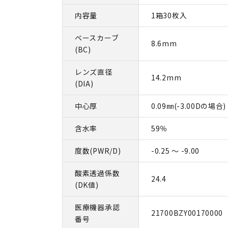
内容量
1箱30枚入
ベースカーブ
8.6mm
(BC)
レンズ直径
14.2mm
(DIA)
中心厚
0.09㎜(-3.00Dの場合)
含水率
59％
度数(PWR/D)
-0.25 ～ -9.00
酸素透過係数
24.4
(DK値)
医療機器承認
21700BZY00170000
番号