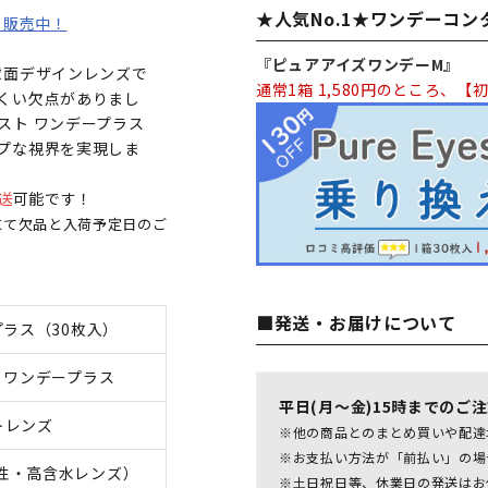
★人気No.1★ワンデーコ
も販売中！
『ピュアアイズワンデーM』
球面デザインレンズで
通常1箱 1,580円のところ、【初
くい欠点がありまし
スト ワンデープラス
プな視界を実現しま
送
可能です！
にて欠品と入荷予定日のご
■発送・お届けについて
プラス（30枚入）
 ワンデープラス
平日(月～金)15時までのご
トレンズ
※他の商品とのまとめ買いや配達
※お支払い方法が「前払い」の場
性・高含水レンズ）
※土日祝日等、休業日の発送はお