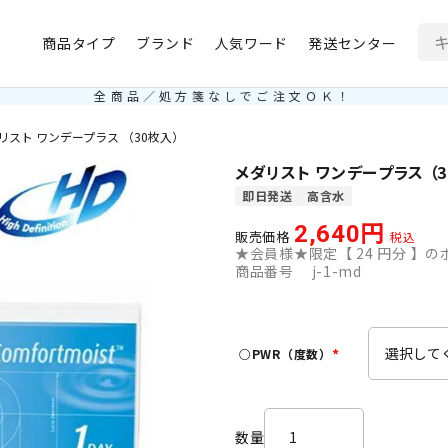
商品タイプ
ブランド
人気ワード
発送センター
全商品／処方箋なしでご注文ＯＫ！
リスト ワンデープラス （30枚入）
メダリスト ワンデープラス （3
即日発送
高含水
2,640
販売価格
税込
★会員様★限定【
24
円分 】のポ
商品番号
j-1-md
○PWR（度数）
(
必
須
)