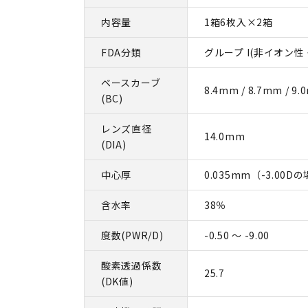
内容量
1箱6枚入×2箱
FDA分類
グループ I(非イオン
ベースカーブ
8.4mm / 8.7mm / 9
(BC)
レンズ直径
14.0mm
(DIA)
中心厚
0.035mm（-3.00D
含水率
38％
度数(PWR/D)
-0.50 ～ -9.00
酸素透過係数
25.7
(DK値)