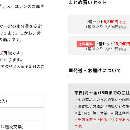
まとめ買いセット
プラス」はレンズの厚さ
2箱セット
5,380円
(税込)
ズが一定の水分量を安定
1箱あたり 2,690円
(税込)
おります。しかも、非
の商品です。
6箱セット
送料無料
15,940
1箱あたり 2,657円
(税込)
送
可能です！
日かかります。
にて欠品と入荷予定日のご
■発送・お届けについて
平日(月～金)15時までのご
※他の商品とのまとめ買いや配達
枚入）
※お支払い方法が「前払い」の場
※土日祝日等、休業日の発送はお
※当店在庫を上回るご注文があっ
（2週間交換）
ます。