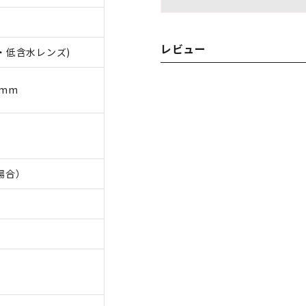
レビュー
性・低含水レンズ)
.0mm
の場合）