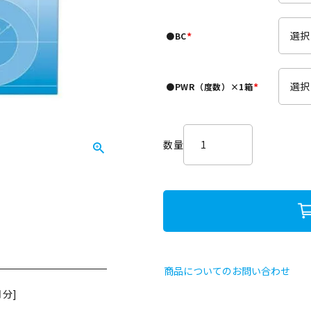
必
須
●BC
)
(
必
須
●PWR（度数）×1箱
)
(
必
須
)
商品についてのお問い合わせ
分]