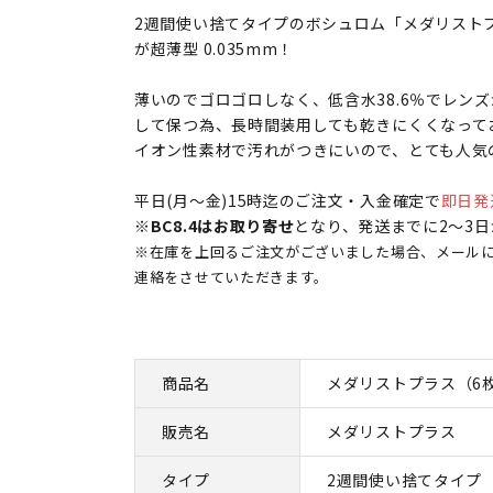
2週間使い捨てタイプのボシュロム「メダリスト
が超薄型 0.035mm！
薄いのでゴロゴロしなく、低含水38.6％でレン
して保つ為、長時間装用しても乾きにくくなって
イオン性素材で汚れがつきにいので、とても人気
平日(月～金)15時迄のご注文・入金確定で
即日発
※
BC8.4はお取り寄せ
となり、発送までに2～3
※在庫を上回るご注文がございました場合、メール
連絡をさせていただきます。
商品名
メダリストプラス（6
販売名
メダリストプラス
タイプ
2週間使い捨てタイプ 