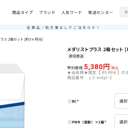
商品タイプ
ブランド
人気ワード
発送センター
全商品／処方箋なしでご注文ＯＫ！
ス 2箱セット [約3ヶ月分]
メダリストプラス 2箱セット [
即日発送
5,380
特別価格
税込
★会員様★限定【
49
円分 】のポ
商品番号
j-2-mdpl-2
○BC
(
必
須
○PWR（度数）×1箱
)
(