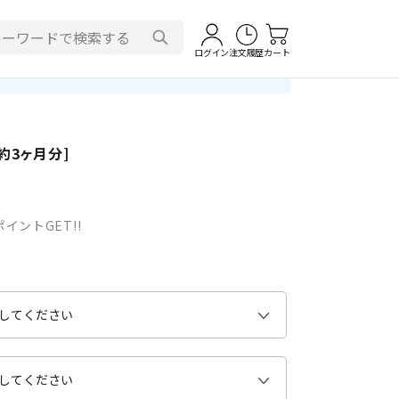
ログイン
注文履歴
カート
約3ヶ月分]
イントGET!!