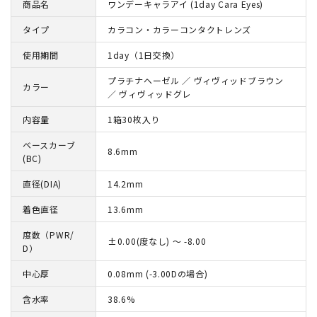
商品名
ワンデーキャラアイ (1day Cara Eyes)
タイプ
カラコン・カラーコンタクトレンズ
使用期間
1day（1日交換）
プラチナヘーゼル ／ ヴィヴィッドブラウン
カラー
／ ヴィヴィッドグレ
内容量
1箱30枚入り
ベースカーブ
8.6mm
(BC)
直径(DIA)
14.2mm
着色直径
13.6mm
度数（PWR/
±0.00(度なし) ～ -8.00
D）
中心厚
0.08mm (-3.00Dの場合)
含水率
38.6%