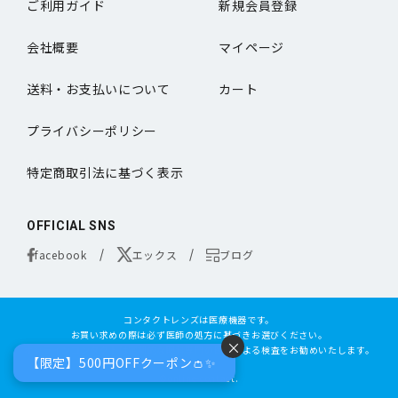
ご利用ガイド
新規会員登録
会社概要
マイページ
送料・お支払いについて
カート
プライバシーポリシー
特定商取引法に基づく表示
OFFICIAL SNS
facebook
エックス
ブログ
コンタクトレンズは医療機器です。
お買い求めの際は必ず医師の処方に基づきお選びください。
×
オンラインコンタクトは定期的な眼科専門の医師による検査をお勧めいたします。
【限定】500円OFFクーポン👛✨
©online-contact.