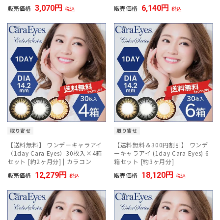
3,070
6,140
販売価格
販売価格
税込
税込
取り寄せ
取り寄せ
【送料無料】 ワンデーキャラアイ
【送料無料＆300円割引】 ワンデ
（1day Cara Eyes）30枚入×4箱
ーキャラアイ (1day Cara Eyes) 6
セット [約2ヶ月分] | カラコン
箱セット [約3ヶ月分]
12,279
18,120
販売価格
販売価格
税込
税込