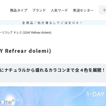
商品タイプ
ブランド
人気ワード
発送センター
全商品／処方箋なしでご注文ＯＫ！
フレア ドレミ (1DAY Refrear dolemi)
efrear dolemi)
にナチュラルから盛れるカラコンまで全４色を展開！ワン