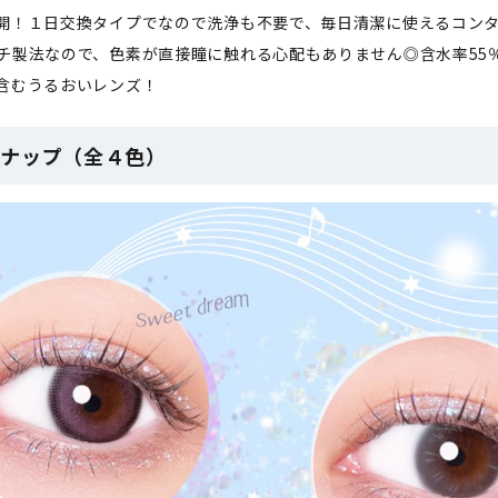
開！１日交換タイプでなので洗浄も不要で、毎日清潔に使えるコン
チ製法なので、色素が直接瞳に触れる心配もありません◎含水率55
含むうるおいレンズ！
ンナップ（全４色）