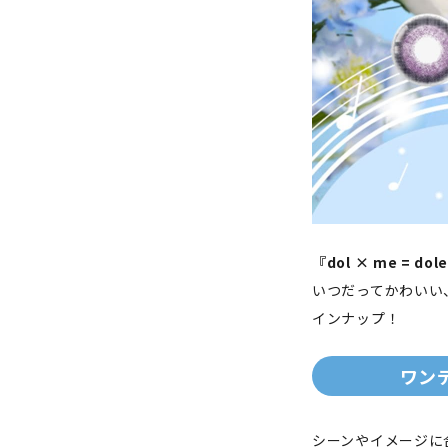
『dol × me = do
いつだってかわいい
インナップ！
ワンデ
シーンやイメージに