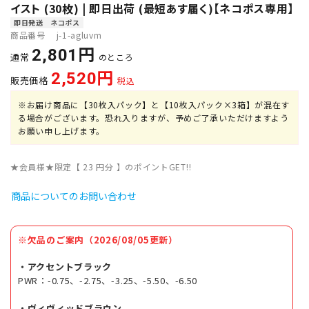
イスト (30枚) | 即日出荷 (最短あす届く)【ネコポス専用】
即日発送
ネコポス
商品番号
j-1-agluvm
2,801
通常
のところ
2,520
販売価格
税込
※お届け商品に【30枚入パック】と【10枚入パック×3箱】が混在す
る場合がございます。恐れ入りますが、予めご了承いただけますよう
お願い申し上げます。
★会員様★限定【
23
円分 】のポイントGET!!
商品についてのお問い合わせ
※欠品のご案内（2026/08/05更新）
・アクセントブラック
PWR：-0.75、-2.75、-3.25、-5.50、-6.50
・ヴィヴィッドブラウン