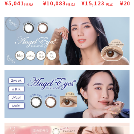
¥
5,041
¥
10,083
¥
15,123
¥
20,
箱セット [約1ヶ月分]
(税込)
4箱セット [約2ヶ月
(税込)
6箱セット [約3ヶ月
(税込)
8箱セッ
| 即日出荷 (最短あす
分] | 即日出荷 (最短あ
分] | 即日出荷 (最短あ
分] | 
届く) | カラコン | サー
す届く)
す届く)
す届く)
クルレンズ【ネコポス
専用】