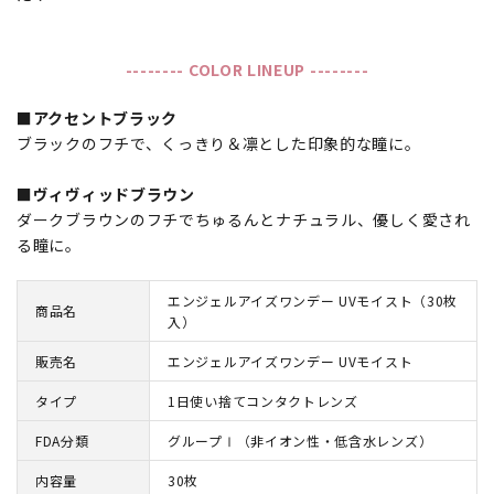
-------- COLOR LINEUP --------
■アクセントブラック
ブラックのフチで、くっきり＆凛とした印象的な瞳に。
■ヴィヴィッドブラウン
ダークブラウンのフチでちゅるんとナチュラル、優しく愛され
る瞳に。
エンジェルアイズワンデー UVモイスト（30枚
商品名
入）
販売名
エンジェルアイズワンデー UVモイスト
タイプ
1日使い捨てコンタクトレンズ
FDA分類
グループⅠ（非イオン性・低含水レンズ）
内容量
30枚