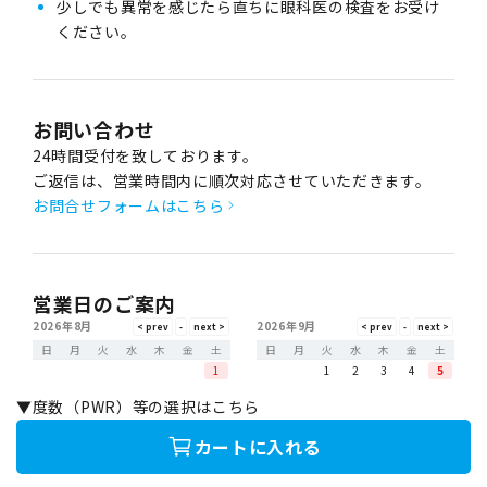
少しでも異常を感じたら直ちに眼科医の検査をお受け
ください。
お問い合わせ
24時間受付を致しております。
ご返信は、営業時間内に順次対応させていただきます。
お問合せフォームはこちら
営業日のご案内
2026年8月
2026年9月
日
月
火
水
木
金
土
日
月
火
水
木
金
土
1
1
2
3
4
5
2
3
4
5
6
7
8
6
7
8
9
10
11
12
▼度数（PWR）等の選択はこちら
9
10
11
12
13
14
15
13
14
15
16
17
18
19
16
17
18
19
20
21
22
20
21
22
23
24
25
26
カートに入れる
23
24
25
26
27
28
29
27
28
29
30
30
31