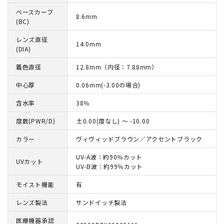
ベースカーブ
8.6mm
(BC)
レンズ直径
14.0mm
(DIA)
着色直径
12.8mm（内径：7.88mm）
中心厚
0.06mm(-3.00の場合)
含水率
38％
度数(PWR/D)
±0.00(度なし) ～ -10.00
カラー
ヴィヴィッドブラウン／アクセントブラック
UV-A波：約90％カット
UVカット
UV-B波：約99％カット
モイスト機能
有
レンズ製法
サンドイッチ製法
医療機器承認