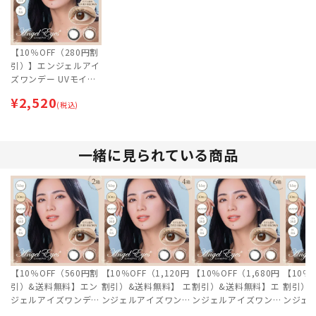
【10％OFF（280円割
引）】エンジェルアイ
ズワンデー UVモイス
ト (30枚) | 即日出荷
¥
2,520
(最短あす届く)【ネコ
(税込)
ポス専用】
一緒に見られている商品
【10％OFF（560円割
【10％OFF（1,120円
【10％OFF（1,680円
【10％O
引）&送料無料】エン
割引）&送料無料】 エ
割引）&送料無料】エ
割引）
ジェルアイズワンデー
ンジェルアイズワンデ
ンジェルアイズワンデ
ンジェ
UVモイスト (30枚) 2
ー UVモイスト (30枚)
ー UVモイスト (30枚)
ー UVモ