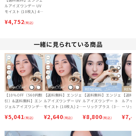
ルアイズワンデー UV
モイスト (10枚入) 4
箱セット 【ネコポス
¥
4,752
専用（ポスト投函）】
(税込)
| 即日出荷 (最短あす
届く)
一緒に見られている商品
【10％OFF（560円割
【送料無料】エンジェ
【送料無料】エンジェ
【送料
引）&送料無料】エン
ルアイズワンデー UV
ルアイズワンデー ト
ルアイ
ジェルアイズワンデー
モイスト (10枚入) 2
ーリックプラス（30
ーリック
UVモイスト (30枚) 2
箱セット 【ネコポス
枚）2箱セット | 乱視
枚入）4
¥
5,041
¥
2,640
¥
8,800
¥
7,4
箱セット [約1ヶ月分]
(税込)
専用（ポスト投函）】
(税込)
用カラコン | 即日出荷
(税込)
視用カラ
| 即日出荷 (最短あす
| 即日出荷 (最短あす
（最短あす届く） | カ
荷（最短
届く) | カラコン | サー
届く)
ラコン | サークルレン
カラコン
クルレンズ【ネコポス
ズ 【ネコポス専用】
ンズ 【