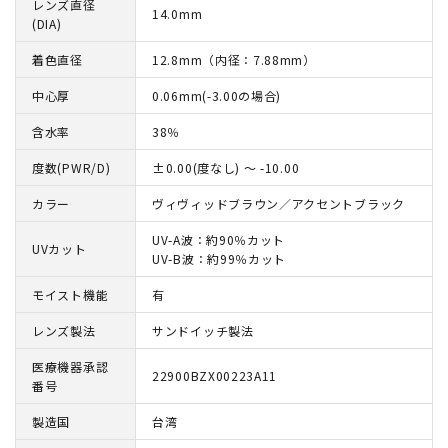
レンズ直径
14.0mm
(DIA)
着色直径
12.8mm（内径：7.88mm）
中心厚
0.06mm(-3.00の場合)
含水率
38％
度数(PWR/D)
±0.00(度なし) ～ -10.00
カラー
ヴィヴィッドブラウン／アクセントブラック
UV-A波：約90％カット
UVカット
UV-B波：約99％カット
モイスト機能
有
レンズ製法
サンドイッチ製法
医療機器承認
22900BZX00223A11
番号
製造国
台湾