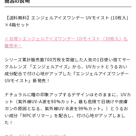
商品の説明
【送料無料】エンジェルアイズワンデー UVモイスト (10枚入)
×4箱セット
＜お得＞エンジェルアイズワンデー UVモイスト（30枚入）も
販売中！
シリーズ累計販売数700万枚を突破した人気の1日使い捨てサー
クルレンズ 「エンジェルアイズ」から、UVカットとうるおい
成分配合で付け心地がアップした『エンジェルアイズワンデー
UVモイスト』新発売！
ナチュラルに瞳の印象アップするデザインはそのままに、UVカ
ット（紫外線UV-A波を90%カット。最も危険で日焼けや皮膚
ガンの原因となる、紫外線UV-B波を99%カット。）とうるお
い成分「MPCポリマー」を配合し、付け心地がアップしまし
た！
カラーバリエーションについて