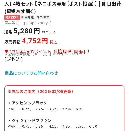
入) 4箱セット 【ネコポス専用（ポスト投函）】 | 即日出荷
(最短あす届く)
送料無料
即日発送
ネコポス
商品番号
j-1-agluvmtry-4
5,280
通常
のところ
4,752
販売価格
税込
５倍ＵＰ
▼7/31(金)までポイント
開催中！
★会員様★限定【
43
円分 】のポイントGET!!
送料込
商品についてのお問い合わせ
※欠品のご案内（2026/08/05更新）
・アクセントブラック
PWR：-0.75、-2.75、-3.25、-5.50、-6.50
・ヴィヴィッドブラウン
PWR：-0.75、-2.75、-4.25、-4.75、-5.50、-6.50