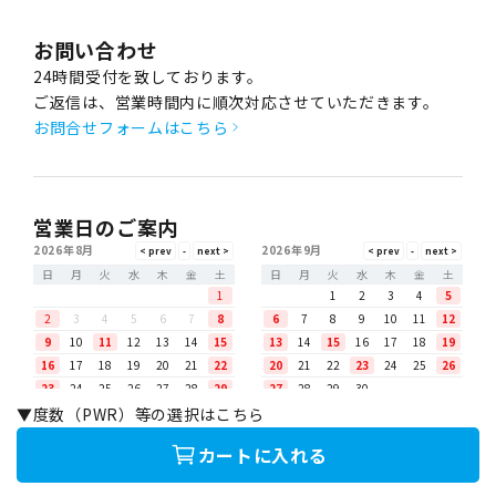
お問い合わせ
24時間受付を致しております。
ご返信は、営業時間内に順次対応させていただきます。
お問合せフォームはこちら
営業日のご案内
2026年8月
2026年9月
日
月
火
水
木
金
土
日
月
火
水
木
金
土
1
1
2
3
4
5
2
3
4
5
6
7
8
6
7
8
9
10
11
12
9
10
11
12
13
14
15
13
14
15
16
17
18
19
16
17
18
19
20
21
22
20
21
22
23
24
25
26
23
24
25
26
27
28
29
27
28
29
30
30
31
▼度数（PWR）等の選択はこちら
カートに入れる
【営業時間】
月〜金（土日祝除く）10:00～18:00