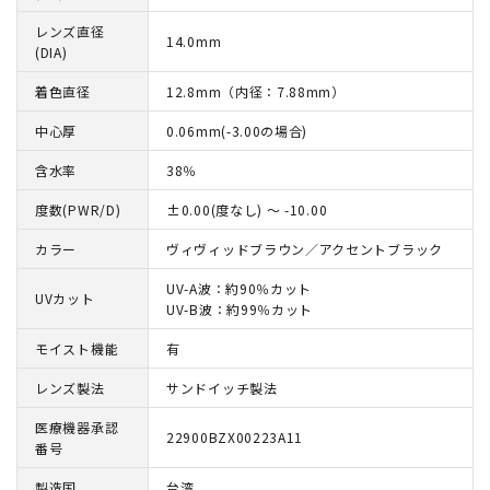
レンズ直径
14.0mm
(DIA)
着色直径
12.8mm（内径：7.88mm）
中心厚
0.06mm(-3.00の場合)
含水率
38％
度数(PWR/D)
±0.00(度なし) ～ -10.00
カラー
ヴィヴィッドブラウン／アクセントブラック
UV-A波：約90％カット
UVカット
UV-B波：約99％カット
モイスト機能
有
レンズ製法
サンドイッチ製法
医療機器承認
22900BZX00223A11
番号
製造国
台湾