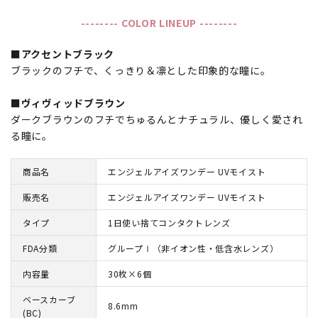
-------- COLOR LINEUP --------
■アクセントブラック
ブラックのフチで、くっきり＆凛とした印象的な瞳に。
■ヴィヴィッドブラウン
ダークブラウンのフチでちゅるんとナチュラル、優しく愛され
る瞳に。
商品名
エンジェルアイズワンデー UVモイスト
販売名
エンジェルアイズワンデー UVモイスト
タイプ
1日使い捨てコンタクトレンズ
FDA分類
グループⅠ（非イオン性・低含水レンズ）
内容量
30枚×6個
ベースカーブ
8.6mm
(BC)