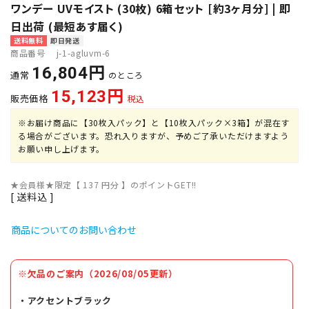
ワンデー UVモイスト (30枚) 6箱セット [約3ヶ月分] | 即
日出荷 (最短あす届く)
送料無料
即日発送
商品番号
j-1-agluvm-6
16,804
通常
のところ
15,123
販売価格
税込
※お届け商品に【30枚入パック】と【10枚入パック×3箱】が混在す
る場合がございます。恐れ入りますが、予めご了承いただけますよう
お願い申し上げます。
★会員様★限定【
137
円分 】のポイントGET!!
送料込
商品についてのお問い合わせ
※欠品のご案内（2026/08/05更新）
・アクセントブラック