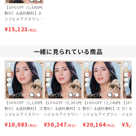
【10％OFF（1,680円
割引）&送料無料】エ
ンジェルアイズワンデ
ー UVモイスト (30枚)
¥
15,123
6箱セット [約3ヶ月
(税込)
分] | 即日出荷 (最短あ
す届く)
一緒に見られている商品
【10％OFF（1,120円
【10％OFF（3,361円
【10％OFF（2,240円
【10％
割引）&送料無料】 エ
割引）&送料無料】エ
割引）&送料無料】エ
引）&
ンジェルアイズワンデ
ンジェルアイズワンデ
ンジェルアイズワンデ
ジェル
ー UVモイスト (30枚)
ー UVモイスト (30枚)
ー UVモイスト (30枚)
UVモイス
¥
10,083
¥
30,247
¥
20,164
¥
5,0
4箱セット [約2ヶ月
(税込)
12箱セット [約6ヶ月
(税込)
8箱セット [約4ヶ月
(税込)
箱セット
分] | 即日出荷 (最短あ
分] | 即日出荷 (最短あ
分] | 即日出荷 (最短あ
| 即日