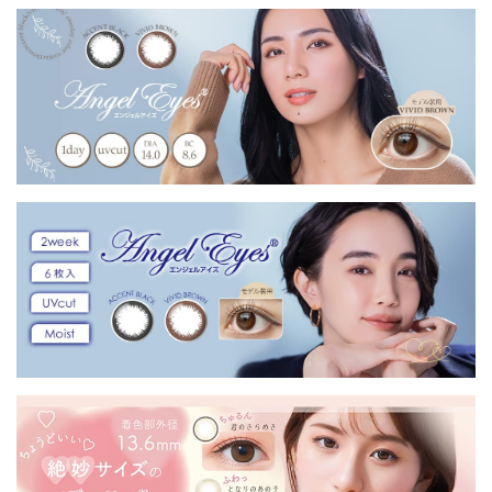
す届く)
す届く)
す届く)
届く) |
クルレ
専用】