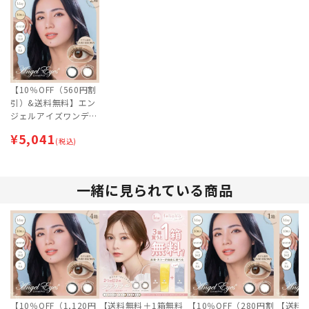
【10％OFF（560円割
引）&送料無料】エン
ジェルアイズワンデー
UVモイスト (30枚) 2
¥
5,041
箱セット [約1ヶ月分]
(税込)
| 即日出荷 (最短あす
届く) | カラコン | サー
クルレンズ【ネコポス
一緒に見られている商品
専用】
【10％OFF（1,120円
【送料無料＋1箱無料
【10％OFF（280円割
【送料