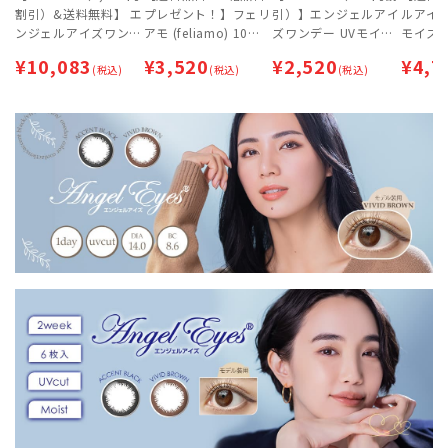
割引）&送料無料】 エ
プレゼント！】フェリ
引）】エンジェルアイ
ルアイズ
ンジェルアイズワンデ
アモ (feliamo) 10枚
ズワンデー UVモイス
モイスト 
ー UVモイスト (30枚)
入 ×2箱セット [計3
ト (30枚) | 即日出荷
箱セット 【ネコ
¥
10,083
¥
3,520
¥
2,520
¥
4,7
4箱セット [約2ヶ月
(税込)
箱] | ワンデー | カラコ
(税込)
(最短あす届く)【ネコ
(税込)
専用（
分] | 即日出荷 (最短あ
ン | 白石麻衣（まいや
ポス専用】
| 即日
す届く)
ん）【ネコポス専用】
届く)