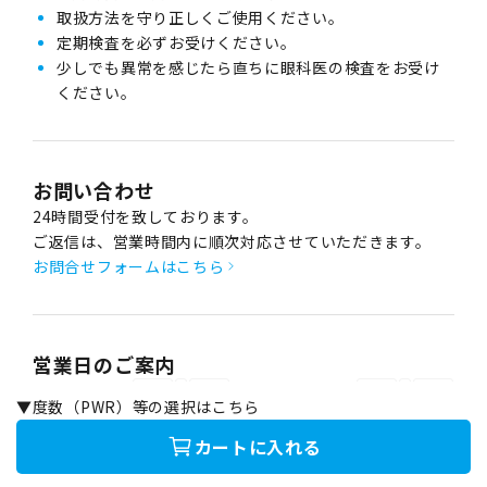
取扱方法を守り正しくご使用ください。
定期検査を必ずお受けください。
少しでも異常を感じたら直ちに眼科医の検査をお受け
ください。
お問い合わせ
24時間受付を致しております。
ご返信は、営業時間内に順次対応させていただきます。
お問合せフォームはこちら
営業日のご案内
2026年8月
2026年9月
▼度数（PWR）等の選択はこちら
日
月
火
水
木
金
土
日
月
火
水
木
金
土
1
1
2
3
4
5
カートに入れる
2
3
4
5
6
7
8
6
7
8
9
10
11
12
9
10
11
12
13
14
15
13
14
15
16
17
18
19