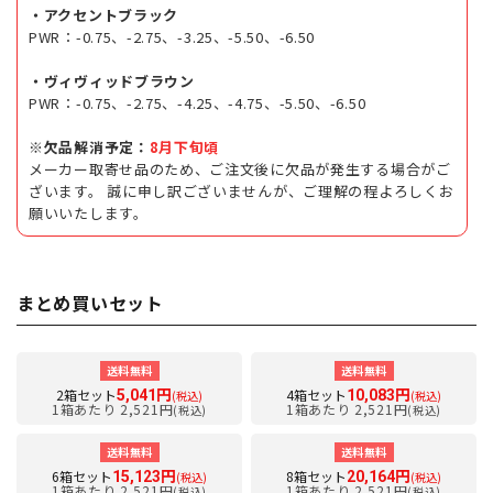
・アクセントブラック
PWR：-0.75、-2.75、-3.25、-5.50、-6.50
・ヴィヴィッドブラウン
PWR：-0.75、-2.75、-4.25、-4.75、-5.50、-6.50
※欠品解消予定：
8月下旬頃
メーカー取寄せ品のため、ご注文後に欠品が発生する場合がご
ざいます。 誠に申し訳ございませんが、ご理解の程よろしくお
願いいたします。
まとめ買いセット
送料無料
送料無料
2箱セット
4箱セット
5,041円
10,083円
(税込)
(税込)
1箱あたり 2,521円
1箱あたり 2,521円
(税込)
(税込)
送料無料
送料無料
6箱セット
8箱セット
15,123円
20,164円
(税込)
(税込)
1箱あたり 2,521円
1箱あたり 2,521円
(税込)
(税込)