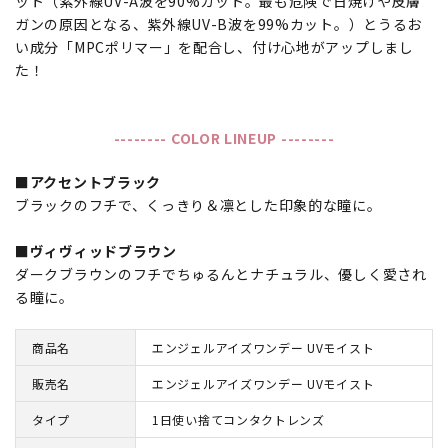
ット（紫外線UV-A波を90%カット。最も危険で日焼けや皮膚
ガンの原因となる、紫外線UV-B波を99%カット。）とうるお
い成分「MPCポリマー」を配合し、付け心地がアップしまし
た！
-------- COLOR LINEUP --------
■アクセントブラック
ブラックのフチで、くっきり＆凛とした印象的な瞳に。
■ヴィヴィッドブラウン
ダークブラウンのフチでちゅるんとナチュラル、優しく愛され
る瞳に。
商品名
エンジェルアイズワンデー UVモイスト
販売名
エンジェルアイズワンデー UVモイスト
タイプ
1日使い捨てコンタクトレンズ