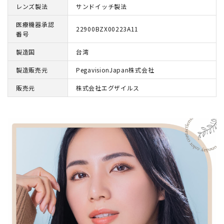
レンズ製法
サンドイッチ製法
医療機器承認
22900BZX00223A11
番号
製造国
台湾
製造販売元
PegavisionJapan株式会社
販売元
株式会社エグザイルス