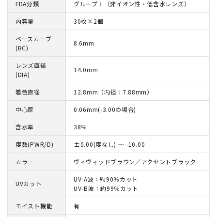
FDA分類
グループⅠ（非イオン性・低含水レンズ）
内容量
30枚×2個
ベースカーブ
8.6mm
(BC)
レンズ直径
14.0mm
(DIA)
着色直径
12.8mm（内径：7.88mm）
中心厚
0.06mm(-3.00の場合)
含水率
38％
度数(PWR/D)
±0.00(度なし) ～ -10.00
カラー
ヴィヴィッドブラウン／アクセントブラック
UV-A波：約90％カット
UVカット
UV-B波：約99％カット
モイスト機能
有