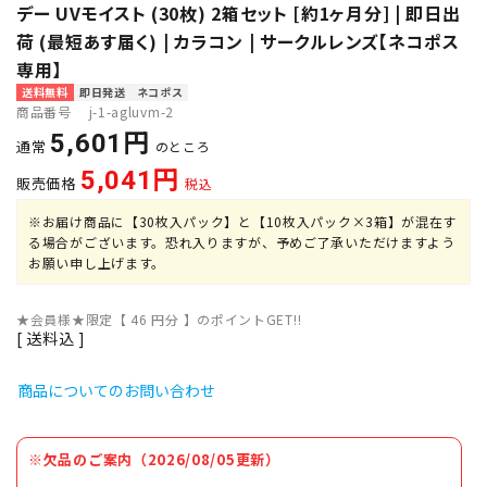
デー UVモイスト (30枚) 2箱セット [約1ヶ月分] | 即日出
荷 (最短あす届く) | カラコン | サークルレンズ【ネコポス
専用】
送料無料
即日発送
ネコポス
商品番号
j-1-agluvm-2
5,601
通常
のところ
5,041
販売価格
税込
※お届け商品に【30枚入パック】と【10枚入パック×3箱】が混在す
る場合がございます。恐れ入りますが、予めご了承いただけますよう
お願い申し上げます。
★会員様★限定【
46
円分 】のポイントGET!!
送料込
商品についてのお問い合わせ
※欠品のご案内（2026/08/05更新）