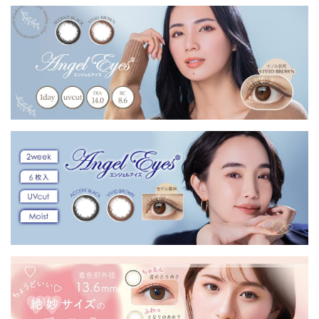
す届く)
す届く)
す届く)
届く) |
クルレ
専用】