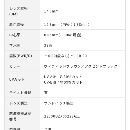
レンズ直径
14.0mm
(DIA)
着色直径
12.8mm（内径：7.88mm）
中心厚
0.06mm(-3.00の場合)
含水率
38％
度数(PWR/D)
±0.00(度なし) ～ -10.00
カラー
ヴィヴィッドブラウン／アクセントブラック
UV-A波：約90％カット
UVカット
UV-B波：約99％カット
モイスト機能
有
レンズ製法
サンドイッチ製法
医療機器承認
22900BZX00223A11
番号
製造国
台湾