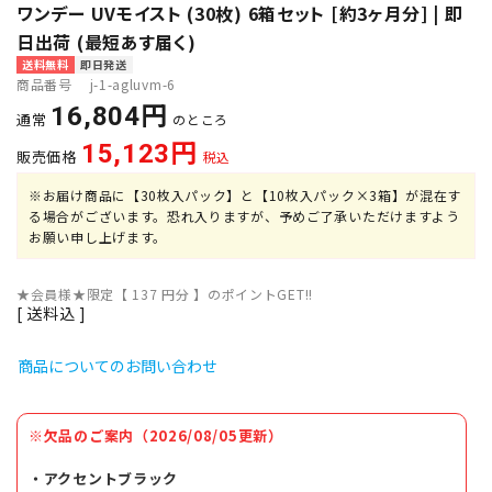
ワンデー UVモイスト (30枚) 6箱セット [約3ヶ月分] | 即
日出荷 (最短あす届く)
送料無料
即日発送
商品番号
j-1-agluvm-6
16,804
通常
のところ
15,123
販売価格
税込
※お届け商品に【30枚入パック】と【10枚入パック×3箱】が混在す
る場合がございます。恐れ入りますが、予めご了承いただけますよう
お願い申し上げます。
★会員様★限定【
137
円分 】のポイントGET!!
送料込
商品についてのお問い合わせ
※欠品のご案内（2026/08/05更新）
・アクセントブラック