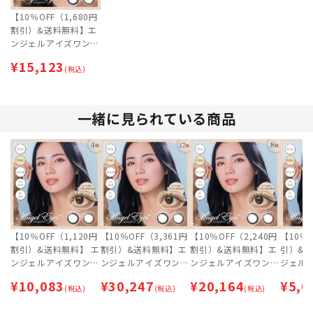
【10％OFF（1,680円
割引）&送料無料】エ
ンジェルアイズワンデ
ー UVモイスト (30枚)
¥
15,123
6箱セット [約3ヶ月
(税込)
分] | 即日出荷 (最短あ
す届く)
一緒に見られている商品
【10％OFF（1,120円
【10％OFF（3,361円
【10％OFF（2,240円
【10％
割引）&送料無料】 エ
割引）&送料無料】エ
割引）&送料無料】エ
引）&
ンジェルアイズワンデ
ンジェルアイズワンデ
ンジェルアイズワンデ
ジェル
ー UVモイスト (30枚)
ー UVモイスト (30枚)
ー UVモイスト (30枚)
UVモイス
¥
10,083
¥
30,247
¥
20,164
¥
5,0
4箱セット [約2ヶ月
(税込)
12箱セット [約6ヶ月
(税込)
8箱セット [約4ヶ月
(税込)
箱セット
分] | 即日出荷 (最短あ
分] | 即日出荷 (最短あ
分] | 即日出荷 (最短あ
| 即日