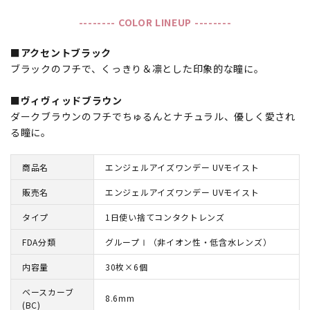
-------- COLOR LINEUP --------
■アクセントブラック
ブラックのフチで、くっきり＆凛とした印象的な瞳に。
■ヴィヴィッドブラウン
ダークブラウンのフチでちゅるんとナチュラル、優しく愛され
る瞳に。
商品名
エンジェルアイズワンデー UVモイスト
販売名
エンジェルアイズワンデー UVモイスト
タイプ
1日使い捨てコンタクトレンズ
FDA分類
グループⅠ（非イオン性・低含水レンズ）
内容量
30枚×6個
ベースカーブ
8.6mm
(BC)