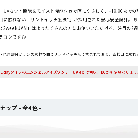
UVカット機能＆モイスト機能付きで瞳にやさしく、-10.00までの
目に触れない「サンドイッチ製法*」が採用された安心安全設計。 
2weekUVM」はよりたくさんの方にお使いいただける、注目の2週
ラコンです◎
・・色素部分がレンズ素材の間にサンドイッチ状に挟まれており、直接目に触れ
※1dayタイプの
エンジェルアイズワンデーUVM
とは色味、BCが多少異なります
ップ - 全4色 -