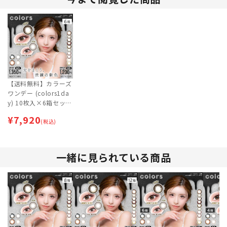
【送料無料】カラーズ
ワンデー (colors1da
y) 10枚入×6箱セット
[旧色] | 一条響 | カラ
¥
7,920
コン 【ネコポス専
(税込)
用】
一緒に見られている商品