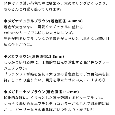
発色はより濃い茶色で瞳に馴染み、太めのリングがくっきり、
ちゅるんと可愛く盛ってくれます。
◆メガナチュラルブラウン(着色直径14.0mm)
着色が大きめなのに可愛くナチュラルに盛れる！
colorsシリーズでは珍しい大きめレンズ。
発色が明るいブラウンなので着色が大きいとは思えない軽い甘
めな仕上がりに。
◆メガブラウン(着色直径13.8mm)
しっかり盛れる瞳に。印象的な目元を演出する高発色のグレー
ジュブラウン。
ブラウンフチが瞳を強調＋大きめの着色直径でデカ目効果も抜
群。しっかり盛りたい、目元を際立たせたい人におすすめ◎
◆メガドーナツブラウン(着色直径13.7mm)
印象的な瞳に。くりっとした瞳を強調するビターブラウン。
くっきり濃いめな黒フチとチョコカラーがなじんで印象的に輝
かせ、ガーリーなまんまる瞳がいつもより可愛さUP！