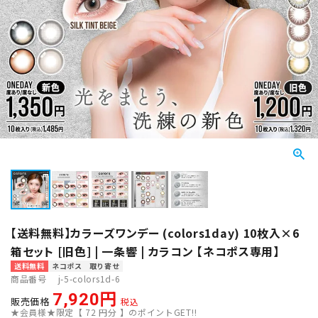
【送料無料】カラーズワンデー (colors1day) 10枚入×6
箱セット [旧色] | 一条響 | カラコン 【ネコポス専用】
送料無料
ネコポス
取り寄せ
商品番号
j-5-colors1d-6
7,920
販売価格
税込
★会員様★限定【
72
円分 】のポイントGET!!