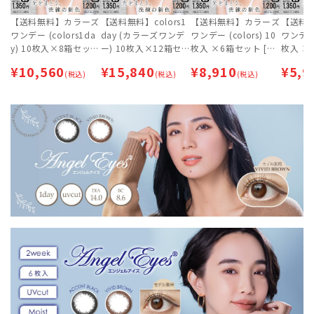
【送料無料】カラーズ
【送料無料】colors1
【送料無料】カラーズ
【送料
ワンデー (colors1da
day (カラーズワンデ
ワンデー (colors) 10
ワンデー (
y) 10枚入×8箱セット
ー) 10枚入×12箱セッ
枚入 ×6箱セット [新
枚入 ×
[旧色] | 一条響 | カラ
ト | 一条響 | カラコン
色] | 一条響 | カラコン
色] | 
¥
10,560
¥
15,840
¥
8,910
¥
5,9
コン
(税込)
(税込)
| ワンデー【ネコポス
(税込)
| ワン
専用】
専用】