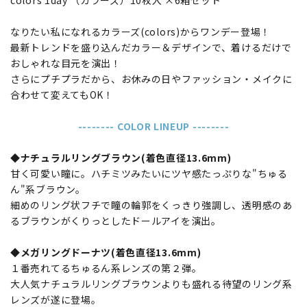
なりたい私になれるカラーズ(colors)からワンデー登場！
最新トレンドを盛り込んだカラー＆デザインで、着けるだけで
おしゃれな目元を演出！
さらにプチプラだから、お休みの日やファッション・メイクに
合わせて変えてもOK！
-------- COLOR LINEUP --------
◆ナチュラルリングブラウン(着色直径13.6mm)
甘く可愛い瞳に。ハチミツみたいにツヤ感たっぷりな"ちゅる
ん"系ブラウン。
細めのリング状フチで瞳の輪郭をくっきり強調し、透明感のあ
るブラウンがくりっとしたドールアイを演出。
◆メガリングドーナツ(着色直径13.6mm)
１番売れてるちゅるん系レンズの第２弾。
大人気ナチュラルリングブラウンよりも盛れる待望のリング系
レンズが遂に登場。