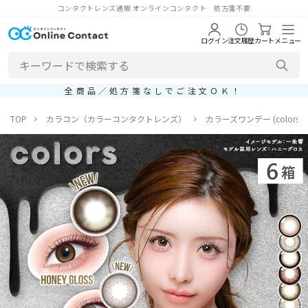
コンタクトレンズ通販 オンラインコンタクト 処方箋不要
ログイン
注文履歴
カート
メニュー
全商品／処方箋なしでご注文ＯＫ！
TOP
カラコン（カラーコンタクトレンズ）
カラーズワンデー (colors1d