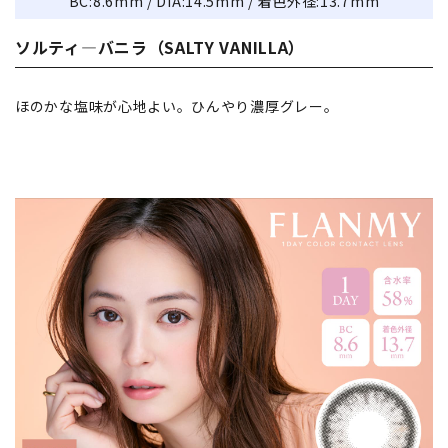
BC:8.6mm / DIA:14.5mm / 着色外径:13.7mm
ソルティ―バニラ（SALTY VANILLA）
ほのかな塩味が心地よい。ひんやり濃厚グレー。